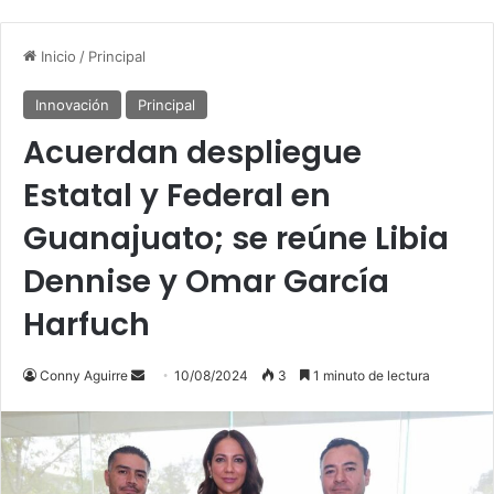
Inicio
/
Principal
Innovación
Principal
Acuerdan despliegue
Estatal y Federal en
Guanajuato; se reúne Libia
Dennise y Omar García
Harfuch
Conny Aguirre
S
10/08/2024
3
1 minuto de lectura
e
n
d
a