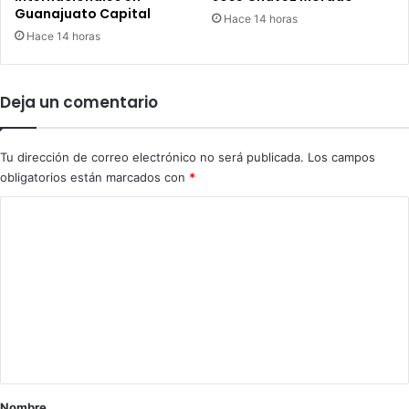
Guanajuato Capital
b
d
Hace 14 horas
o
e
Hace 14 horas
d
W
e
a
G
l
Deja un comentario
u
m
a
a
n
r
Tu dirección de correo electrónico no será publicada.
Los campos
a
t
obligatorios están marcados con
*
j
e
u
n
C
a
S
o
t
i
o
l
m
y
a
e
S
o
i
n
;
l
l
t
a
a
a
o
i
n
r
Nombre