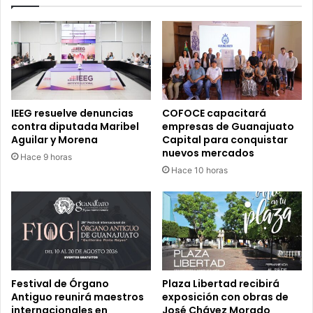
a
M
p
e
r
l
i
a
m
n
e
i
r
e
a
IEEG resuelve denuncias
COFOCE capacitará
d
p
contra diputada Maribel
empresas de Guanajuato
i
i
Aguilar y Morena
Capital para conquistar
r
e
nuevos mercados
Hace 9 horas
i
d
Hace 10 horas
g
r
i
a
r
d
á
e
n
l
e
C
l
E
r
D
Festival de Órgano
Plaza Libertad recibirá
u
I
Antiguo reunirá maestros
exposición con obras de
m
internacionales en
José Chávez Morado
S