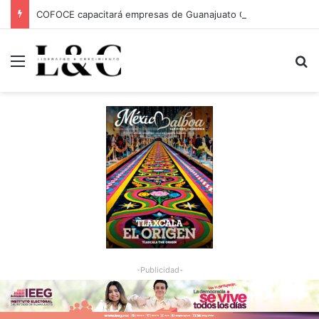
COFOCE capacitará empresas de Guanajuato Capital para conquistar nuevos mercados
Menu
Bu
-Publicidad-