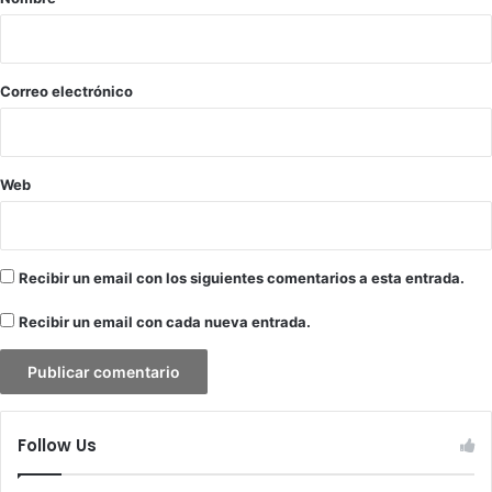
v
i
e
r
o
s
*
Correo electrónico
i
ó
n
s
Web
u
p
e
r
Recibir un email con los siguientes comentarios a esta entrada.
a
r
Recibir un email con cada nueva entrada.
á
l
o
s
5
Follow Us
0
0