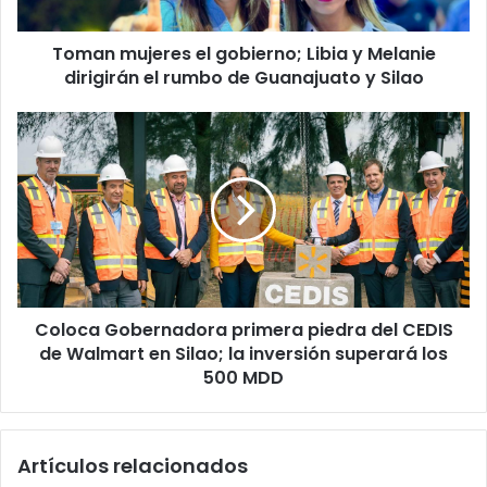
j
e
Toman mujeres el gobierno; Libia y Melanie
r
dirigirán el rumbo de Guanajuato y Silao
e
s
e
C
l
o
g
l
o
o
b
c
i
a
e
G
r
o
n
b
o
Coloca Gobernadora primera piedra del CEDIS
e
;
de Walmart en Silao; la inversión superará los
r
L
n
500 MDD
i
a
b
d
i
o
Artículos relacionados
a
r
y