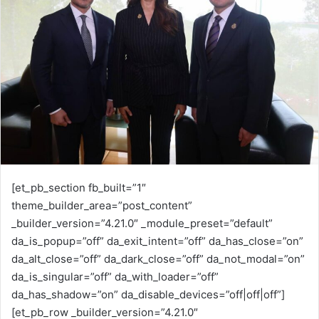
n
e
m
a
i
l
[et_pb_section fb_built=”1″
theme_builder_area=”post_content”
_builder_version=”4.21.0″ _module_preset=”default”
da_is_popup=”off” da_exit_intent=”off” da_has_close=”on”
da_alt_close=”off” da_dark_close=”off” da_not_modal=”on”
da_is_singular=”off” da_with_loader=”off”
da_has_shadow=”on” da_disable_devices=”off|off|off”]
[et_pb_row _builder_version=”4.21.0″