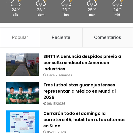
24
23
23
25
24
℃
℃
℃
℃
℃
sáb
dom
lun
mar
mié
Popular
Reciente
Comentarios
SINTTIA denuncia despidos previo a
consulta sindical en American
Industries
Hace 2 semanas
Tres futbolistas guanajuatenses
representan a México en Mundial
2026
06/15/2026
Cerrarán todo el domingo la
carretera 45; habilitan rutas alternas
en Silao
05/23/2026