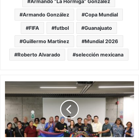
Armando “La Hormiga” González
Armando González
Copa Mundial
FIFA
futbol
Guanajuato
Guillermo Martínez
Mundial 2026
Roberto Alvarado
selección mexicana
Tú
Puedes
Guanajuato
acerca
créditos
a
personas
de
la