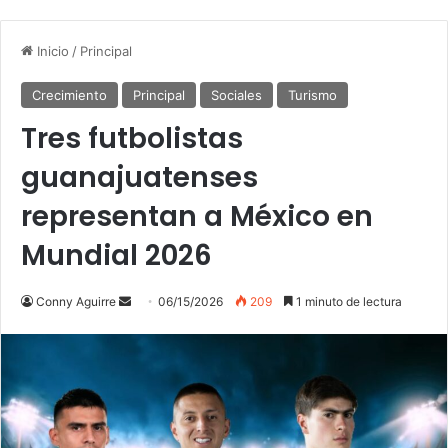
Inicio
/
Principal
Crecimiento
Principal
Sociales
Turismo
Tres futbolistas
guanajuatenses
representan a México en
Mundial 2026
Send
Conny Aguirre
06/15/2026
209
1 minuto de lectura
an
email