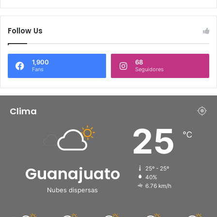
Follow Us
1,900
68
Fans
Seguidores
Clima
25
℃
Guanajuato
25º - 25º
40%
6.76 km/h
Nubes dispersas