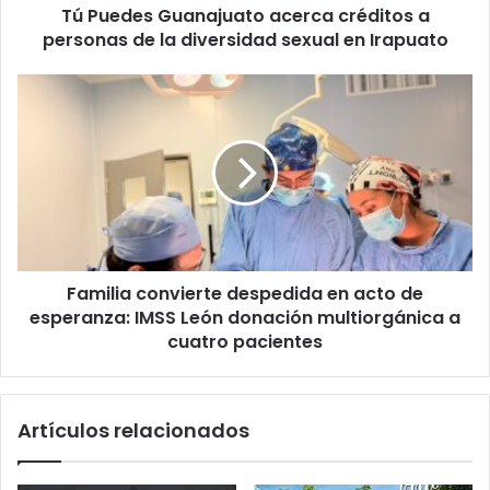
Tú Puedes Guanajuato acerca créditos a
diversidad
sexual
personas de la diversidad sexual en Irapuato
en
Irapuato
Familia
convierte
despedida
en
acto
de
esperanza:
IMSS
León
Familia convierte despedida en acto de
donación
multiorgánica
esperanza: IMSS León donación multiorgánica a
a
cuatro pacientes
cuatro
pacientes
Artículos relacionados