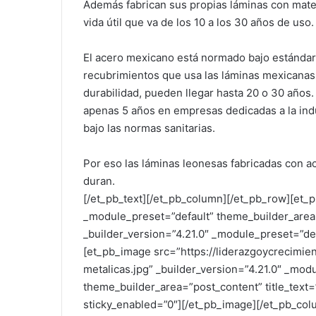
Además fabrican sus propias láminas con mater
vida útil que va de los 10 a los 30 años de uso.
El acero mexicano está normado bajo estándare
recubrimientos que usa las láminas mexicanas 
durabilidad, pueden llegar hasta 20 o 30 años
apenas 5 años en empresas dedicadas a la indu
bajo las normas sanitarias.
Por eso las láminas leonesas fabricadas con a
duran.
[/et_pb_text][/et_pb_column][/et_pb_row][et_p
_module_preset=”default” theme_builder_area
_builder_version=”4.21.0″ _module_preset=”de
[et_pb_image src=”https://liderazgoycrecimi
metalicas.jpg” _builder_version=”4.21.0″ _mod
theme_builder_area=”post_content” title_text
sticky_enabled=”0″][/et_pb_image][/et_pb_col