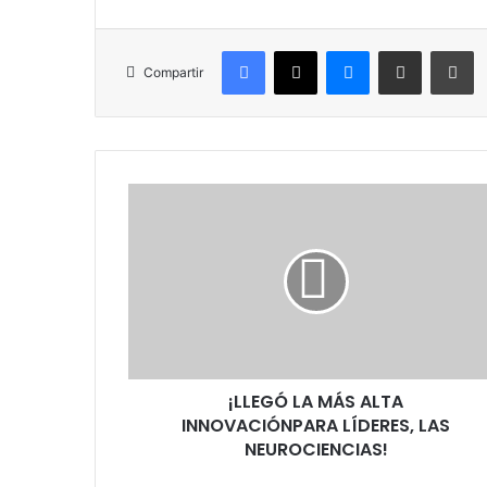
Facebook
X
Messenger
Compartir por correo electrónico
Imprimir
Compartir
¡
L
L
E
G
Ó
L
A
M
¡LLEGÓ LA MÁS ALTA
Á
INNOVACIÓNPARA LÍDERES, LAS
S
A
NEUROCIENCIAS!
L