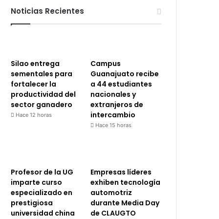
Noticias Recientes
Silao entrega
Campus
sementales para
Guanajuato recibe
fortalecer la
a 44 estudiantes
productividad del
nacionales y
sector ganadero
extranjeros de
intercambio
Hace 12 horas
Hace 15 horas
Profesor de la UG
Empresas líderes
imparte curso
exhiben tecnología
especializado en
automotriz
prestigiosa
durante Media Day
universidad china
de CLAUGTO