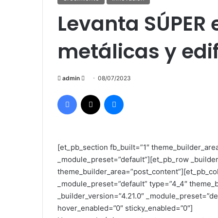
Levanta SÚPER 
metálicas y edif
admin
S
08/07/2023
e
Facebook
X
Messenger
n
d
a
n
[et_pb_section fb_built=”1″ theme_builder_are
e
_module_preset=”default”][et_pb_row _builder
m
theme_builder_area=”post_content”][et_pb_col
a
_module_preset=”default” type=”4_4″ theme_b
i
_builder_version=”4.21.0″ _module_preset=”de
l
hover_enabled=”0″ sticky_enabled=”0″]