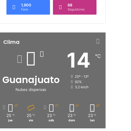
1,900
68
Fans
Seguidores
Clima
14
℃
Guanajuato
25º - 13º
92%
3.2 km/h
Nubes dispersas
25
25
23
23
23
℃
℃
℃
℃
℃
jue
vie
sáb
dom
lun