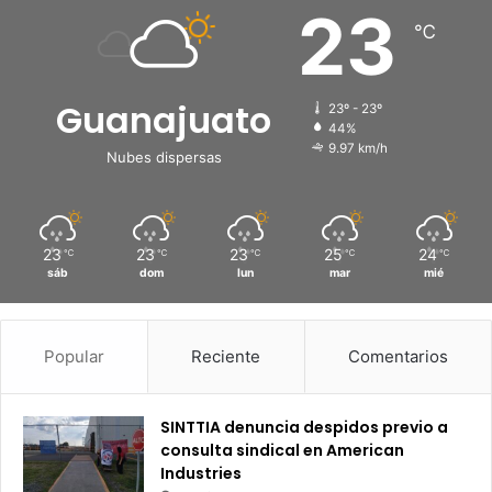
23
℃
Guanajuato
23º - 23º
44%
9.97 km/h
Nubes dispersas
23
23
23
25
24
℃
℃
℃
℃
℃
sáb
dom
lun
mar
mié
Popular
Reciente
Comentarios
SINTTIA denuncia despidos previo a
consulta sindical en American
Industries