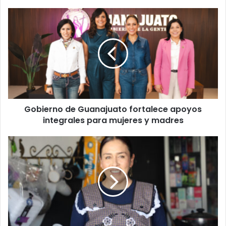
Gobierno
de
Guanajuato
fortalece
apoyos
integrales
para
mujeres
y
Gobierno de Guanajuato fortalece apoyos
madres
integrales para mujeres y madres
Madre
salmantina
fortalece
emprendimiento
con
apoyo
de
Tú
Puedes