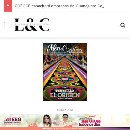
COFOCE capacitará empresas de Guanajuato Capital para conquistar nuevos mercados
Menu
Bu
-Publicidad-