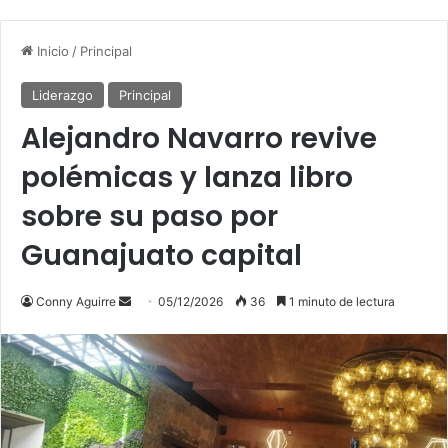
Inicio
/
Principal
Liderazgo
Principal
Alejandro Navarro revive
polémicas y lanza libro
sobre su paso por
Guanajuato capital
Send
Conny Aguirre
05/12/2026
36
1 minuto de lectura
an
email