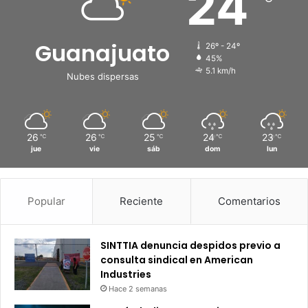
24
Guanajuato
26º - 24º
45%
5.1 km/h
Nubes dispersas
26
26
25
24
23
℃
℃
℃
℃
℃
jue
vie
sáb
dom
lun
Popular
Reciente
Comentarios
SINTTIA denuncia despidos previo a
consulta sindical en American
Industries
Hace 2 semanas