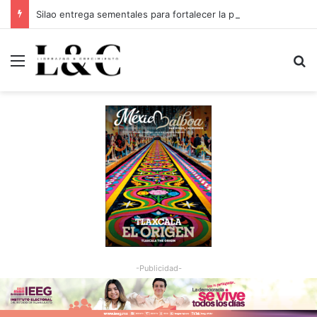
Silao entrega sementales para fortalecer la productividad del sector ganadero
Menu
Bu
-Publicidad-