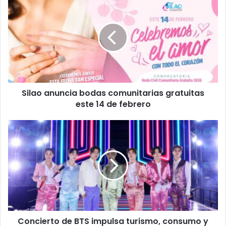
anuncia
bodas
comunitarias
gratuitas
este
14
de
febrero
Silao anuncia bodas comunitarias gratuitas
este 14 de febrero
Concierto
de
BTS
impulsa
turismo,
consumo
y
vigilancia
comercial
Concierto de BTS impulsa turismo, consumo y
en