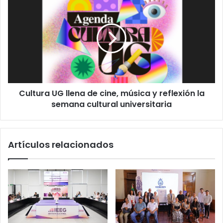
UG
llena
de
cine,
música
y
reflexión
la
Cultura UG llena de cine, música y reflexión la
semana
cultural
semana cultural universitaria
universitaria
Artículos relacionados