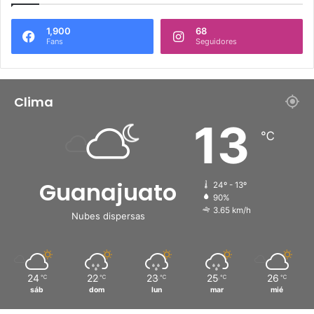
1,900
68
Fans
Seguidores
Clima
13
℃
Guanajuato
24º - 13º
90%
3.65 km/h
Nubes dispersas
24
22
23
25
26
℃
℃
℃
℃
℃
sáb
dom
lun
mar
mié