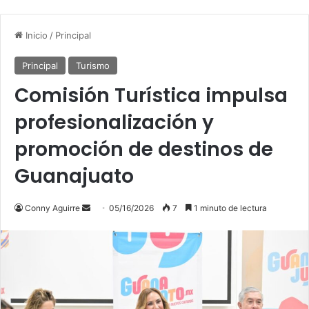
Inicio
/
Principal
Principal
Turismo
Comisión Turística impulsa
profesionalización y
promoción de destinos de
Guanajuato
Send
Conny Aguirre
05/16/2026
7
1 minuto de lectura
an
email