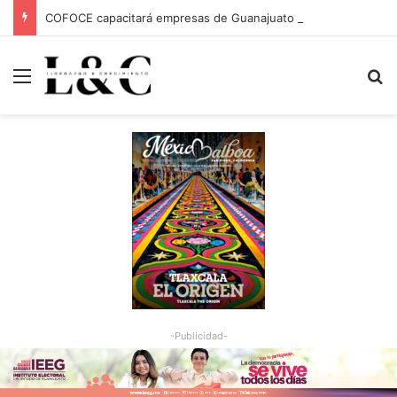
COFOCE capacitará empresas de Guanajuato Capital para conquistar nuevos mercados
Menu
Bu
-Publicidad-