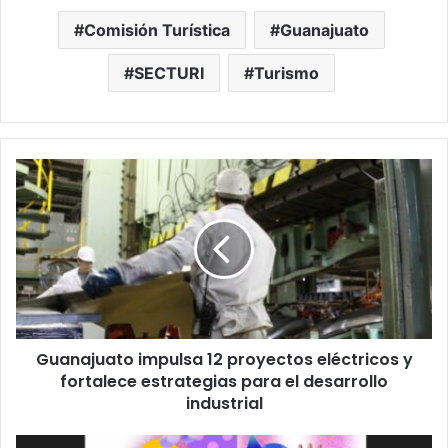
Comisión Turística
Guanajuato
SECTURI
Turismo
Guanajuato
impulsa
12
proyectos
eléctricos
y
fortalece
estrategias
para
Guanajuato impulsa 12 proyectos eléctricos y
el
desarrollo
fortalece estrategias para el desarrollo
industrial
industrial
Cultura