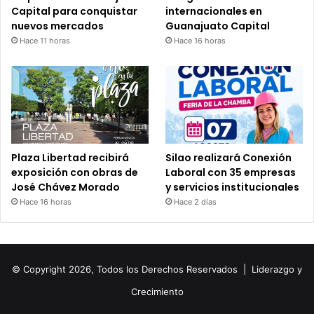
Capital para conquistar
internacionales en
nuevos mercados
Guanajuato Capital
Hace 11 horas
Hace 16 horas
Plaza Libertad recibirá
Silao realizará Conexión
exposición con obras de
Laboral con 35 empresas
José Chávez Morado
y servicios institucionales
Hace 16 horas
Hace 2 días
© Copyright 2026, Todos los Derechos Reservados |
Liderazgo y
Crecimiento