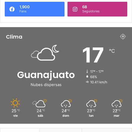
1,900
68
Fans
Seguidores
Clima
17
℃
Guanajuato
17º - 17º
68%
10.41 km/h
Nubes dispersas
25
24
24
23
22
℃
℃
℃
℃
℃
vie
sáb
dom
lun
mar