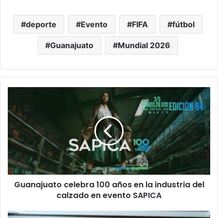
deporte
Evento
FIFA
fútbol
Guanajuato
Mundial 2026
Guanajuato
celebra
100
años
en
la
industria
del
calzado
Guanajuato celebra 100 años en la industria del
en
evento
calzado en evento SAPICA
SAPICA
Saúl