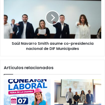
Navarro
Smith
asume
co-
presidencia
nacional
de
DIF
Saúl Navarro Smith asume co-presidencia
Municipales
nacional de DIF Municipales
Artículos relacionados