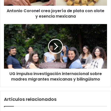
y
Antonio Coronel crea joyería de plata con olote
esencia
mexicana
y esencia mexicana
UG
impulsa
investigación
internacional
sobre
madres
migrantes
mexicanas
y
UG impulsa investigación internacional sobre
bilingüismo
madres migrantes mexicanas y bilingüismo
Artículos relacionados