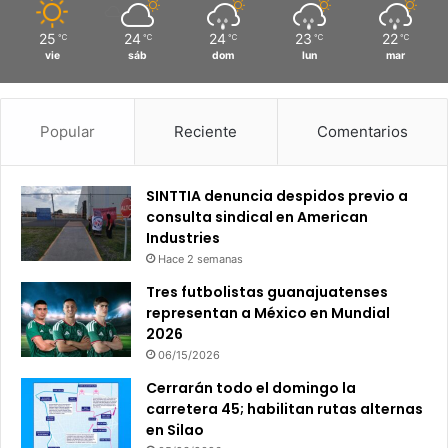
25
24
24
23
22
℃
℃
℃
℃
℃
vie
sáb
dom
lun
mar
Popular
Reciente
Comentarios
SINTTIA denuncia despidos previo a
consulta sindical en American
Industries
Hace 2 semanas
Tres futbolistas guanajuatenses
representan a México en Mundial
2026
06/15/2026
Cerrarán todo el domingo la
carretera 45; habilitan rutas alternas
en Silao