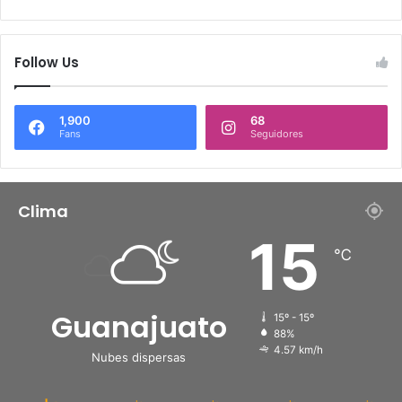
Follow Us
1,900
68
Fans
Seguidores
Clima
15
℃
Guanajuato
15º - 15º
88%
4.57 km/h
Nubes dispersas