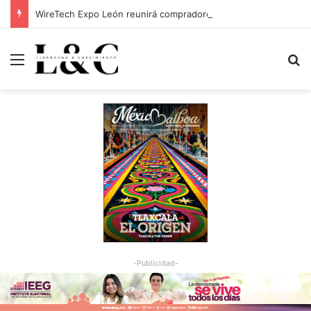
WireTech Expo León reunirá compradores globales de 17 países
Menu
Bu
-Publicidad-