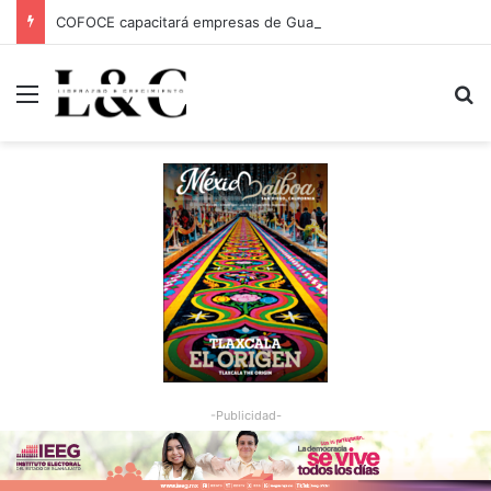
COFOCE capacitará empresas de Guanajuato Capital para conquistar nuevos mercados
Menu
Bu
-Publicidad-