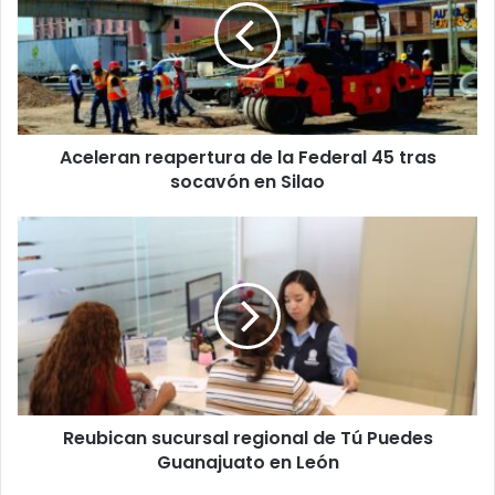
la
Federal
45
tras
socavón
en
Aceleran reapertura de la Federal 45 tras
Silao
socavón en Silao
Reubican
sucursal
regional
de
Tú
Puedes
Guanajuato
en
León
Reubican sucursal regional de Tú Puedes
Guanajuato en León