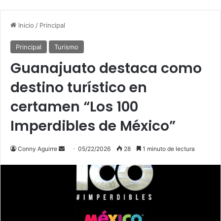
Inicio
/
Principal
Principal
Turismo
Guanajuato destaca como
destino turístico en
certamen “Los 100
Imperdibles de México”
Send
Conny Aguirre
05/22/2026
28
1 minuto de lectura
an
email