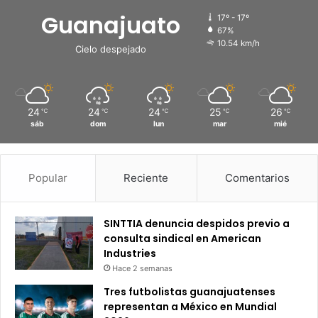
Guanajuato
17º - 17º
67%
10.54 km/h
Cielo despejado
24
24
24
25
26
℃
℃
℃
℃
℃
sáb
dom
lun
mar
mié
Popular
Reciente
Comentarios
SINTTIA denuncia despidos previo a
consulta sindical en American
Industries
Hace 2 semanas
Tres futbolistas guanajuatenses
representan a México en Mundial