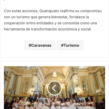
Con estas acciones, Guanajuato reafirma su compromiso
con un turismo que genera bienestar, fortalece la
cooperación entre entidades y se consolida como una
herramienta de transformación económica y social.
Caravanas
Turismo
Bodas
Comunitarias
unen
a
58
parejas
por
el