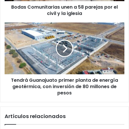
civil
Bodas Comunitarias unen a 58 parejas por el
y
la
civil y la iglesia
iglesia
Tendrá
Guanajuato
primer
planta
de
energía
geotérmica,
con
inversión
Tendrá Guanajuato primer planta de energía
de
80
geotérmica, con inversión de 80 millones de
millones
pesos
de
pesos
Artículos relacionados