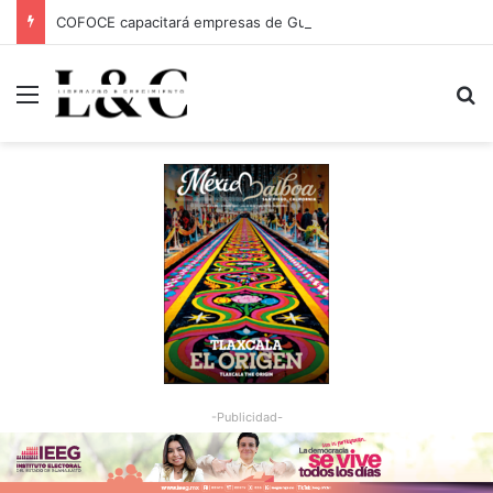
COFOCE capacitará empresas de Guanajuato Capital para conquistar nuevos mercados
Menu
Bu
-Publicidad-