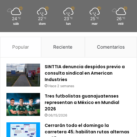
24
22
23
25
26
℃
℃
℃
℃
℃
sáb
dom
lun
mar
mié
Popular
Reciente
Comentarios
SINTTIA denuncia despidos previo a
consulta sindical en American
Industries
Hace 2 semanas
Tres futbolistas guanajuatenses
representan a México en Mundial
2026
06/15/2026
Cerrarán todo el domingo la
carretera 45; habilitan rutas alternas