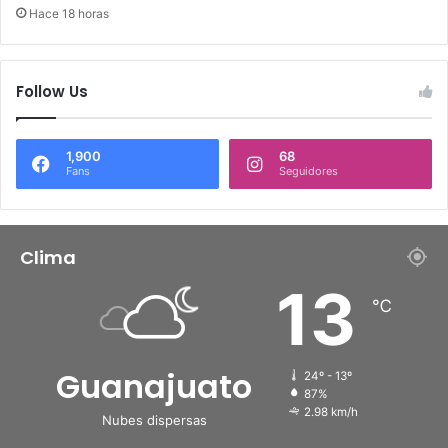
Hace 18 horas
Follow Us
1,900
68
Fans
Seguidores
Clima
13
℃
Guanajuato
24º - 13º
87%
2.98 km/h
Nubes dispersas