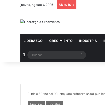
jueves, agosto 6 2026
Última hora
LIDERAZGO
CRECIMIENTO
INDUSTRIA
Artículo aleatorio
Buscar..
Inicio
/
Principal
/
Guanajuato refuerza salud pública
Principal
Sociales