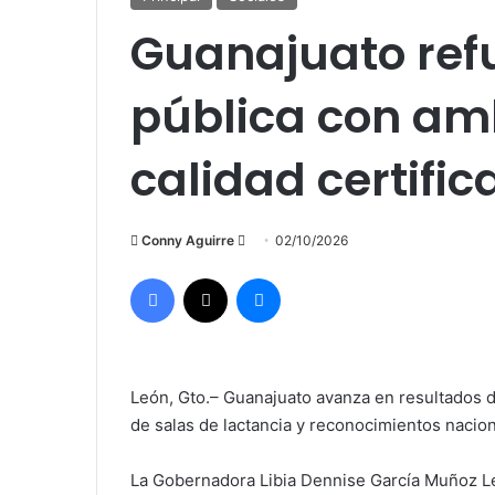
Guanajuato ref
pública con am
calidad certifi
Send
Conny Aguirre
02/10/2026
an
Facebook
X
Messenger
email
León, Gto.– Guanajuato avanza en resultados d
de salas de lactancia y reconocimientos nacion
La Gobernadora Libia Dennise García Muñoz L