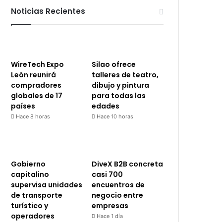
Noticias Recientes
WireTech Expo
Silao ofrece
León reunirá
talleres de teatro,
compradores
dibujo y pintura
globales de 17
para todas las
países
edades
Hace 8 horas
Hace 10 horas
Gobierno
DiveX B2B concreta
capitalino
casi 700
supervisa unidades
encuentros de
de transporte
negocio entre
turístico y
empresas
operadores
Hace 1 día