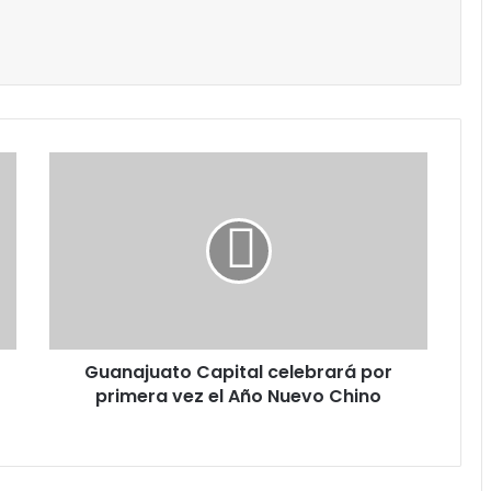
ónico
primir
Guanajuato
Capital
celebrará
por
primera
vez
el
Año
Nuevo
Guanajuato Capital celebrará por
Chino
primera vez el Año Nuevo Chino