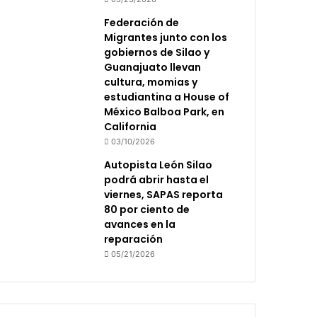
Federación de
Migrantes junto con los
gobiernos de Silao y
Guanajuato llevan
cultura, momias y
estudiantina a House of
México Balboa Park, en
California
03/10/2026
Autopista León Silao
podrá abrir hasta el
viernes, SAPAS reporta
80 por ciento de
avances en la
reparación
05/21/2026