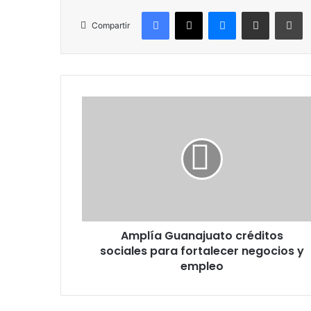
Facebook
X
Messenger
Compartir por correo electr
Im
Compartir
Amplía
Guanajuato
créditos
sociales
para
fortalecer
negocios
y
empleo
Amplía Guanajuato créditos
sociales para fortalecer negocios y
empleo