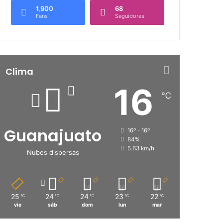
1,900
68
Fans
Seguidores
Clima
16
℃
Guanajuato
16º - 16º
84%
5.63 km/h
Nubes dispersas
25
24
24
23
22
℃
℃
℃
℃
℃
vie
sáb
dom
lun
mar