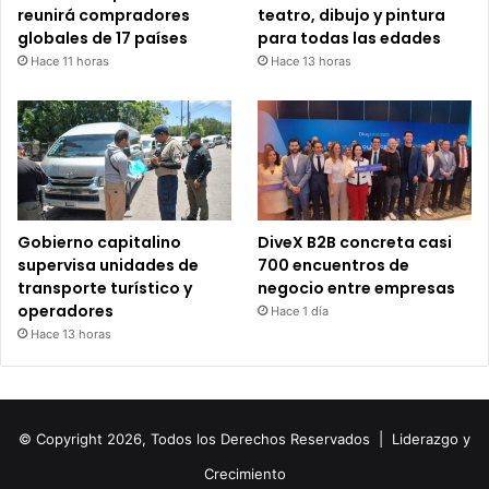
reunirá compradores
teatro, dibujo y pintura
globales de 17 países
para todas las edades
Hace 11 horas
Hace 13 horas
Gobierno capitalino
DiveX B2B concreta casi
supervisa unidades de
700 encuentros de
transporte turístico y
negocio entre empresas
operadores
Hace 1 día
Hace 13 horas
© Copyright 2026, Todos los Derechos Reservados |
Liderazgo y
Crecimiento