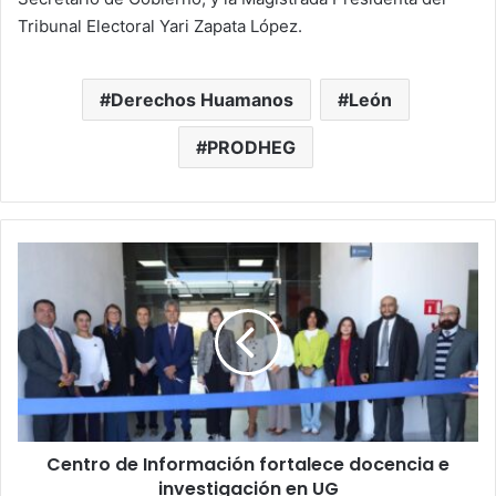
Tribunal Electoral Yari Zapata López.
Derechos Huamanos
León
PRODHEG
Centro
de
Información
fortalece
docencia
e
investigación
en
UG
Centro de Información fortalece docencia e
investigación en UG