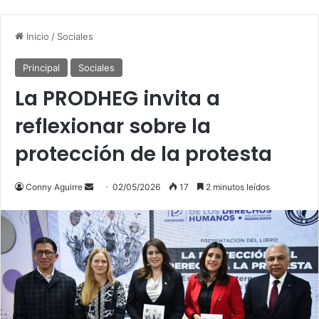
Inicio
/
Sociales
Principal
Sociales
La PRODHEG invita a
reflexionar sobre la
protección de la protesta
Send
Conny Aguirre
02/05/2026
17
2 minutos leídos
an
email