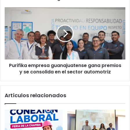
Purifika
empresa
guanajuatense
gana
premios
y
se
consolida
en
Purifika empresa guanajuatense gana premios
el
sector
y se consolida en el sector automotriz
automotriz
Artículos relacionados