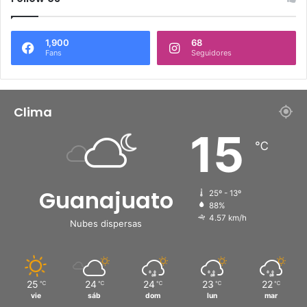
1,900
68
Fans
Seguidores
Clima
15
℃
Guanajuato
25º - 13º
88%
4.57 km/h
Nubes dispersas
25
24
24
23
22
℃
℃
℃
℃
℃
vie
sáb
dom
lun
mar