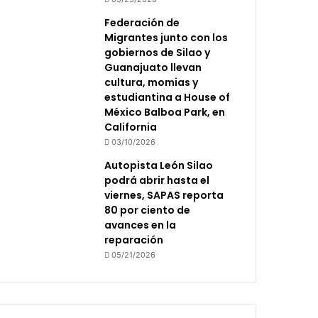
Federación de
Migrantes junto con los
gobiernos de Silao y
Guanajuato llevan
cultura, momias y
estudiantina a House of
México Balboa Park, en
California
03/10/2026
Autopista León Silao
podrá abrir hasta el
viernes, SAPAS reporta
80 por ciento de
avances en la
reparación
05/21/2026