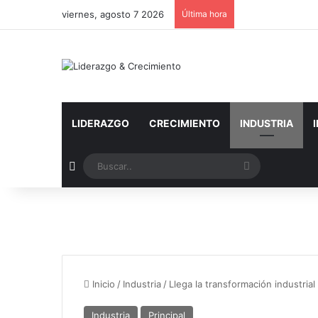
viernes, agosto 7 2026
Última hora
LIDERAZGO
CRECIMIENTO
INDUSTRIA
Artículo aleatorio
Buscar..
Inicio
/
Industria
/
Llega la transformación industri
Industria
Principal