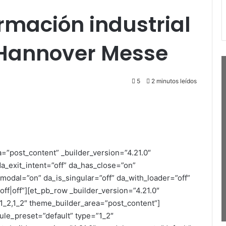
ormación industrial
y Hannover Messe
5
2 minutos leídos
a=”post_content” _builder_version=”4.21.0″
a_exit_intent=”off” da_has_close=”on”
_modal=”on” da_is_singular=”off” da_with_loader=”off”
ff|off”][et_pb_row _builder_version=”4.21.0″
1_2,1_2″ theme_builder_area=”post_content”]
ule_preset=”default” type=”1_2″