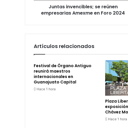
v
Juntas invencibles; se reúnen
e
empresarias Amexme en Foro 2024
n
c
i
b
l
e
Artículos relacionados
s
;
s
Festival de Órgano Antiguo
e
reunirá maestros
r
internacionales en
e
Guanajuato Capital
ú
Hace 1 hora
n
e
Plaza Libe
n
exposición
e
Chávez M
m
Hace 1 hora
p
r