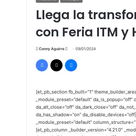
Llega la transf
con Feria ITM 
Conny Aguirre
S
09/01/2024
e
Facebook
X
Messenger
n
d
a
n
[et_pb_section fb_built=”1″ theme_builder_are
e
_module_preset=”default” da_is_popup=”off” d
m
da_alt_close=”off” da_dark_close=”off” da_not
a
da_has_shadow=”on” da_disable_devices=”off|o
i
_module_preset=”default” column_structure=”
l
[et_pb_column _builder_version=”4.21.0″ _mod