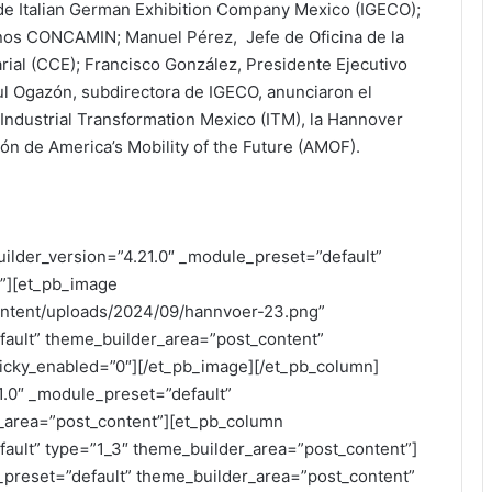
e Italian German Exhibition Company Mexico (IGECO);
nos CONCAMIN; Manuel Pérez, Jefe de Oficina de la
ial (CCE); Francisco González, Presidente Ejecutivo
zul Ogazón, subdirectora de IGECO, anunciaron el
 Industrial Transformation Mexico (ITM), la Hannover
ón de America’s Mobility of the Future (AMOF).
uilder_version=”4.21.0″ _module_preset=”default”
”][et_pb_image
ontent/uploads/2024/09/hannvoer-23.png”
fault” theme_builder_area=”post_content”
ticky_enabled=”0″][/et_pb_image][/et_pb_column]
1.0″ _module_preset=”default”
r_area=”post_content”][et_pb_column
fault” type=”1_3″ theme_builder_area=”post_content”]
e_preset=”default” theme_builder_area=”post_content”