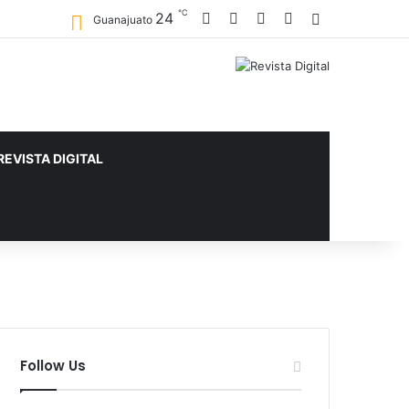
℃
24
Facebook
X
YouTube
Instagram
Sidebar
Guanajuato
REVISTA DIGITAL
Follow Us