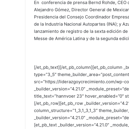
En conferencia de prensa Bernd Rohde, CEO d
Alejandro Gómez, Director General de Mexica
Presidencia del Consejo Coordinador Empresar
de la Industria Nacional Autopartes (INA); y A
lanzamiento de registro de la sexta edición de
Messe de América Latina y de la segunda edici
[/et_pb_text][/et_pb_column][et_pb_column _b
type=”3_5″ theme_builder_area=”post_content
src=”https://liderazgoycrecimiento.com/wp-c
_builder_version=”4.21.0″ _module_preset=”de
title_text=”hannvoer 23″ hover_enabled=”0″ s
[/et_pb_row][et_pb_row _builder_version=”4.2
column_structure=”1_3,1_3,1_3″ theme_builde
_builder_version=”4.21.0″ _module_preset=”de
[et_pb_text _builder_version=”4.21.0″ _modul