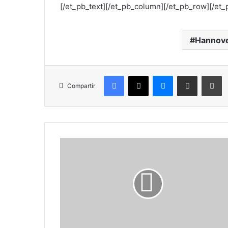
[/et_pb_text][/et_pb_column][/et_pb_row][/et_
Hannov
Facebook
X
Messenger
Compartir por correo electrónico
Imprimir
Compartir
J
u
n
t
a
s
i
n