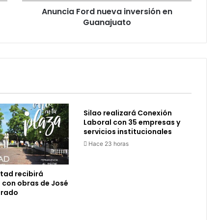
o
Anuncia Ford nueva inversión en
r
Guanajuato
d
n
u
e
v
a
i
n
v
Silao realizará Conexión
e
Laboral con 35 empresas y
r
servicios institucionales
s
Hace 23 horas
i
ó
n
rtad recibirá
e
 con obras de José
n
orado
G
u
a