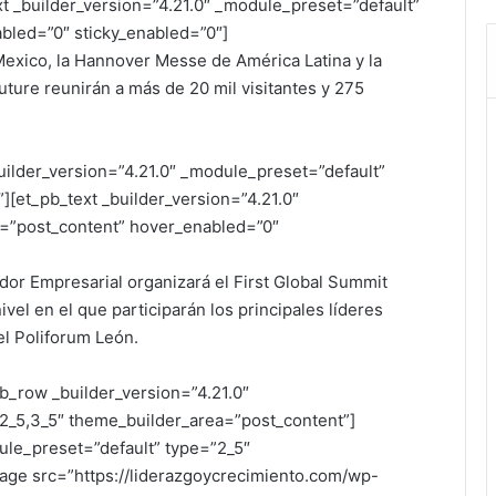
t _builder_version=”4.21.0″ _module_preset=”default”
bled=”0″ sticky_enabled=”0″]
 Mexico, la Hannover Messe de América Latina y la
uture reunirán a más de 20 mil visitantes y 275
uilder_version=”4.21.0″ _module_preset=”default”
[et_pb_text _builder_version=”4.21.0″
=”post_content” hover_enabled=”0″
or Empresarial organizará el First Global Summit
vel en el que participarán los principales líderes
 el Poliforum León.
b_row _builder_version=”4.21.0″
2_5,3_5″ theme_builder_area=”post_content”]
ule_preset=”default” type=”2_5″
age src=”https://liderazgoycrecimiento.com/wp-