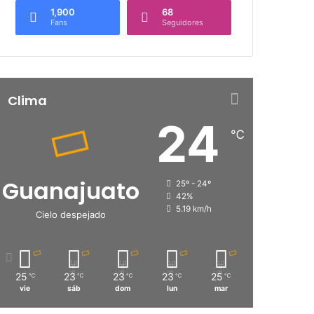
1,900
68
Fans
Seguidores
Clima
24
℃
Guanajuato
25º - 24º
42%
5.19 km/h
Cielo despejado
25
23
23
23
25
℃
℃
℃
℃
℃
vie
sáb
dom
lun
mar