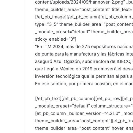
content/uploads/2024/09/hannover-2.png” _bui
theme_builder_area=”post_content” title_text
[/et_pb_image][/et_pb_column][et_pb_column _
type=”3_5″ theme_builder_area=”post_content”
_module_preset=”default” theme_builder_area
sticky_enabled=”0″]
“En ITM 2024, más de 275 expositores naciona
de punta para la manufactura y las fábricas in
aseguró Azul Ogazón, subdirectora de IGECO, q
que llegó a México en 2019 promoverá el desar
inversión tecnológica que le permitan al país
En ese sentido, por primera ocasión, en el ma
[/et_pb_text][/et_pb_column][/et_pb_row][et_p
_module_preset=”default” column_structure=”
[et_pb_column _builder_version=”4.21.0″ _mod
theme_builder_area=”post_content”][et_pb_tex
theme_builder_area=”post_content” hover_ena