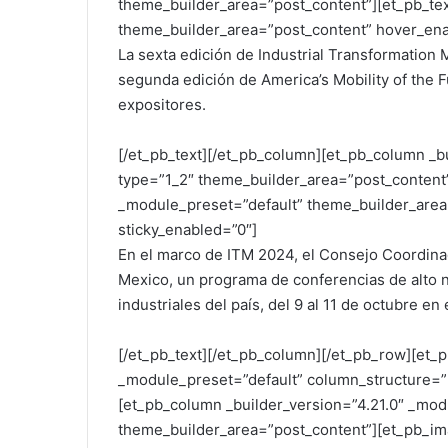
theme_builder_area=”post_content”][et_pb_tex
theme_builder_area=”post_content” hover_ena
La sexta edición de Industrial Transformation
segunda edición de America’s Mobility of the F
expositores.
[/et_pb_text][/et_pb_column][et_pb_column _b
type=”1_2″ theme_builder_area=”post_content”]
_module_preset=”default” theme_builder_area
sticky_enabled=”0″]
En el marco de ITM 2024, el Consejo Coordinad
Mexico, un programa de conferencias de alto ni
industriales del país, del 9 al 11 de octubre en
[/et_pb_text][/et_pb_column][/et_pb_row][et_p
_module_preset=”default” column_structure=”
[et_pb_column _builder_version=”4.21.0″ _mod
theme_builder_area=”post_content”][et_pb_im