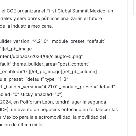
 el CCE organizará el First Global Summit Mexico, un
iales y servidores públicos analizarán el futuro
de la industria mexicana.
uilder_version=”4.21.0″ _module_preset=”default”
”][et_pb_image
ontent/uploads/2024/08/claugto-5.png”
fault” theme_builder_area=”post_content”
ky_enabled=”0″][/et_pb_image][/et_pb_column]
ule_preset=”default” type=”1_3″
t _builder_version=”4.21.0″ _module_preset=”default”
bled=”0″ sticky_enabled=”0″]
 2024, en Poliforum León, tendrá lugar la segunda
AMOF), un evento de negocios enfocado en fortalecer las
 México para la electromovilidad, la movilidad del
ación de última milla.