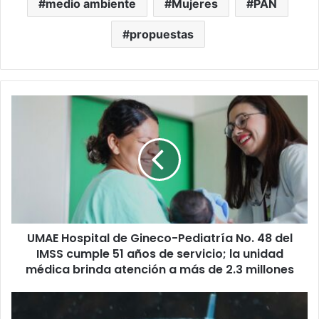
medio ambiente
Mujeres
PAN
propuestas
UMAE
Hospital
de
Gineco-
Pediatría
No.
48
del
IMSS
UMAE Hospital de Gineco-Pediatría No. 48 del
cumple
51
IMSS cumple 51 años de servicio; la unidad
años
médica brinda atención a más de 2.3 millones
de
servicio;
Observatorio
la
UG