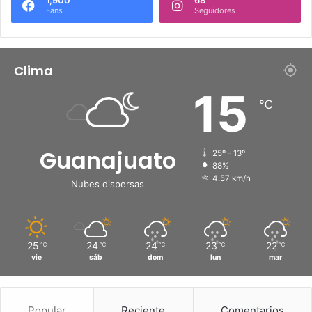
Fans
Seguidores
Clima
15
℃
Guanajuato
25º - 13º
88%
4.57 km/h
Nubes dispersas
25
24
24
23
22
℃
℃
℃
℃
℃
vie
sáb
dom
lun
mar
Popular
Reciente
Comentarios