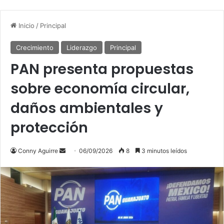
Inicio
/
Principal
Crecimiento
Liderazgo
Principal
PAN presenta propuestas
sobre economía circular,
daños ambientales y
protección
Send
Conny Aguirre
06/09/2026
8
3 minutos leídos
an
email