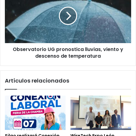
unidad
pronostica
médica
lluvias,
brinda
viento
atención
y
a
descenso
más
de
de
temperatura
2.3
Observatorio UG pronostica lluvias, viento y
millones
descenso de temperatura
Artículos relacionados
Silao realizará Conexión
WireTech Expo León