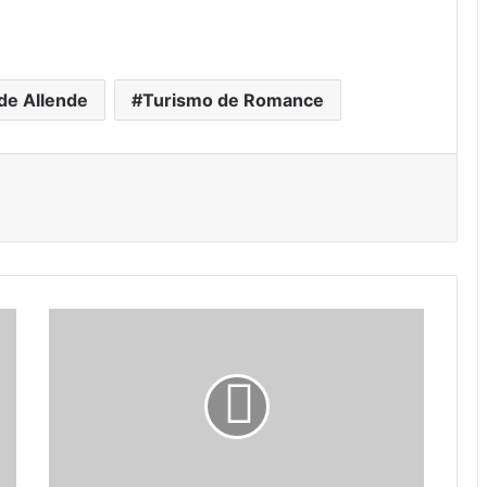
de Allende
Turismo de Romance
ónico
primir
IEEG
firma
convenio
con
CEPIADET
para
derechos
indígenas