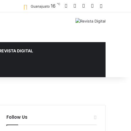
℃
Facebook
X
YouTube
Instagram
16
Sidebar
Guanajuato
REVISTA DIGITAL
Follow Us