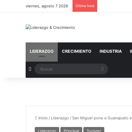
viernes, agosto 7 2026
Última hora
LIDERAZGO
CRECIMIENTO
INDUSTRIA
Artículo aleatorio
Buscar..
Inicio
/
Liderazgo
/
San Miguel pone a Guanajuato en
Liderazgo
Principal
Turismo