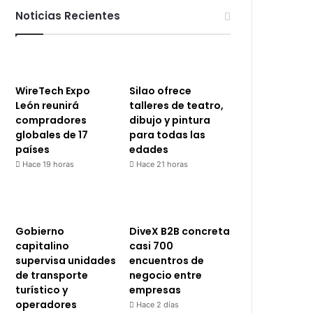
Noticias Recientes
WireTech Expo
Silao ofrece
León reunirá
talleres de teatro,
compradores
dibujo y pintura
globales de 17
para todas las
países
edades
Hace 19 horas
Hace 21 horas
Gobierno
DiveX B2B concreta
capitalino
casi 700
supervisa unidades
encuentros de
de transporte
negocio entre
turístico y
empresas
operadores
Hace 2 días