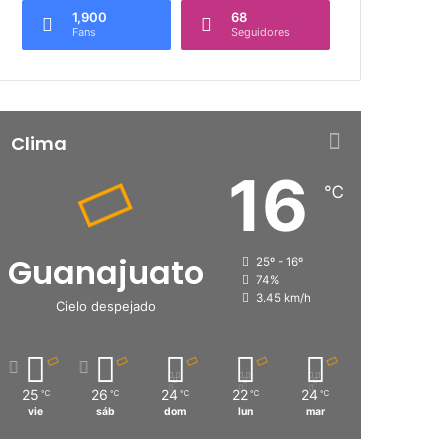
1,900
68
Fans
Seguidores
Clima
16
℃
Guanajuato
25º - 16º
74%
3.45 km/h
Cielo despejado
25
26
24
22
24
℃
℃
℃
℃
℃
vie
sáb
dom
lun
mar