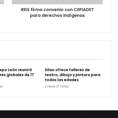
IEEG firma convenio con CEPIADET
para derechos indígenas
xpo León reunirá
Silao ofrece talleres de
es globales de 17
teatro, dibujo y pintura para
todas las edades
as
Hace 21 horas