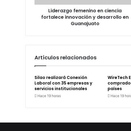
en
Liderazgo femenino en ciencia
Guanajuato
fortalece innovación y desarrollo en
Guanajuato
Artículos relacionados
Silao realizará Conexión
WireTech E
Laboral con 35 empresas y
comprador
servicios institucionales
países
Hace 19 horas
Hace 19 hor