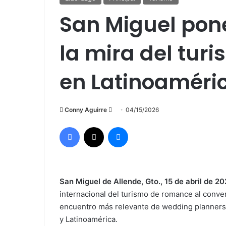
San Miguel pon
la mira del tur
en Latinoaméri
Send
Conny Aguirre
04/15/2026
an
Facebook
X
Messenger
email
San Miguel de Allende, Gto., 15 de abril de 20
internacional del turismo de romance al conve
encuentro más relevante de wedding planners,
y Latinoamérica.