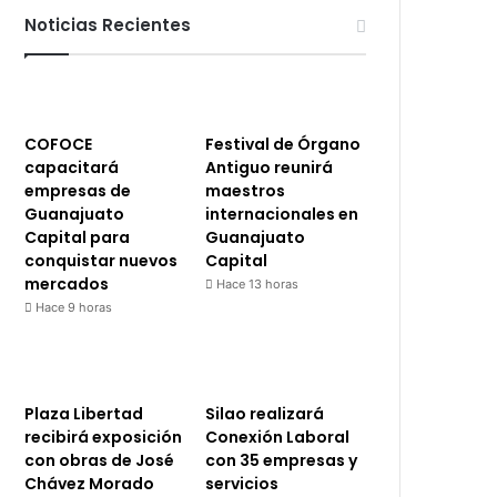
Noticias Recientes
COFOCE
Festival de Órgano
capacitará
Antiguo reunirá
empresas de
maestros
Guanajuato
internacionales en
Capital para
Guanajuato
conquistar nuevos
Capital
mercados
Hace 13 horas
Hace 9 horas
Plaza Libertad
Silao realizará
recibirá exposición
Conexión Laboral
con obras de José
con 35 empresas y
Chávez Morado
servicios