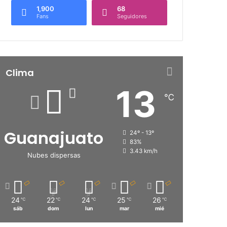
1,900
68
Fans
Seguidores
Clima
13
℃
Guanajuato
24º - 13º
83%
3.43 km/h
Nubes dispersas
24
22
24
25
26
℃
℃
℃
℃
℃
sáb
dom
lun
mar
mié