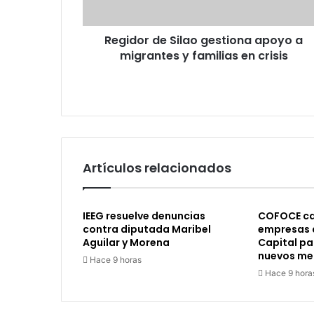
y
familias
Regidor de Silao gestiona apoyo a
en
crisis
migrantes y familias en crisis
Artículos relacionados
IEEG resuelve denuncias
COFOCE ca
contra diputada Maribel
empresas 
Aguilar y Morena
Capital pa
nuevos me
Hace 9 horas
Hace 9 hora