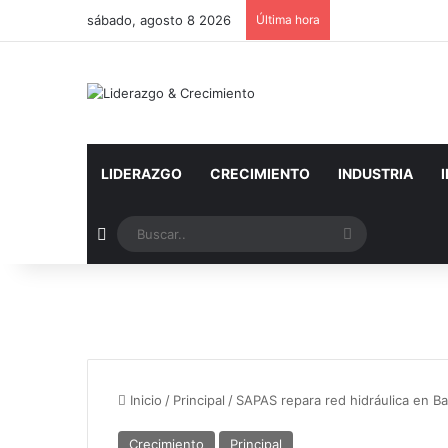
sábado, agosto 8 2026
Última hora
LIDERAZGO
CRECIMIENTO
INDUSTRIA
Artículo aleatorio
Buscar..
Inicio
/
Principal
/
SAPAS repara red hidráulica en B
Crecimiento
Principal