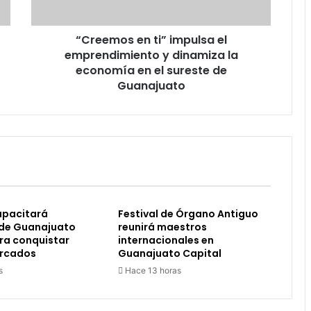
dinamiza
la
“Creemos en ti” impulsa el
economía
en
emprendimiento y dinamiza la
el
economía en el sureste de
sureste
Guanajuato
de
Guanajuato
pacitará
Festival de Órgano Antiguo
de Guanajuato
reunirá maestros
ra conquistar
internacionales en
rcados
Guanajuato Capital
s
Hace 13 horas