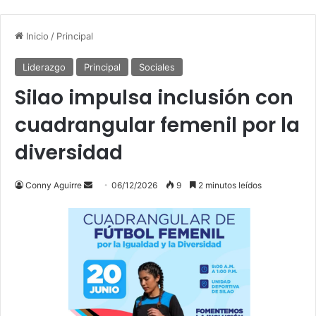
Inicio
/
Principal
Liderazgo
Principal
Sociales
Silao impulsa inclusión con
cuadrangular femenil por la
diversidad
Send
Conny Aguirre
06/12/2026
9
2 minutos leídos
an
email