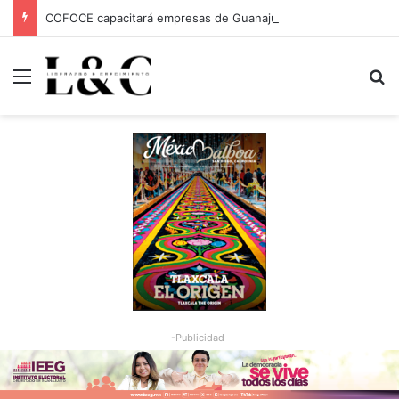
COFOCE capacitará empresas de Guanajuato Capital para conquistar nuevos mercados
Menu
Bu
-Publicidad-