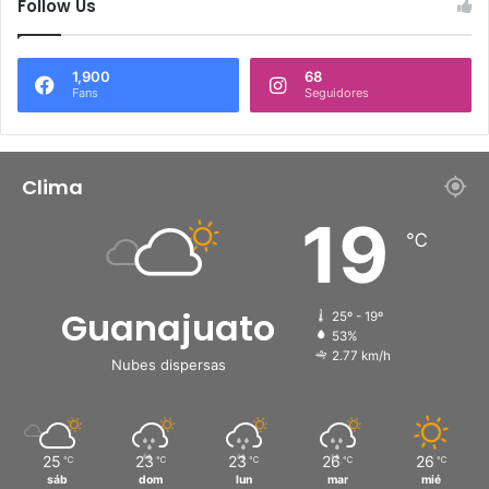
Follow Us
1,900
68
Fans
Seguidores
Clima
19
℃
Guanajuato
25º - 19º
53%
2.77 km/h
Nubes dispersas
25
23
23
26
26
℃
℃
℃
℃
℃
sáb
dom
lun
mar
mié