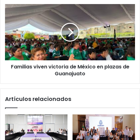
Familias
viven
victoria
de
México
en
plazas
de
Guanajuato
Familias viven victoria de México en plazas de
Guanajuato
Artículos relacionados