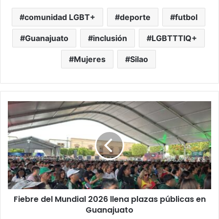
comunidad LGBT+
deporte
futbol
Guanajuato
inclusión
LGBTTTIQ+
Mujeres
Silao
Fiebre
del
Mundial
2026
llena
plazas
públicas
en
Guanajuato
Fiebre del Mundial 2026 llena plazas públicas en
Guanajuato