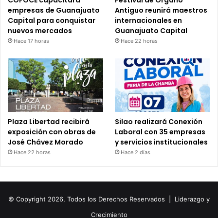
COFOCE capacitará
Festival de Órgano
empresas de Guanajuato
Antiguo reunirá maestros
Capital para conquistar
internacionales en
nuevos mercados
Guanajuato Capital
Hace 17 horas
Hace 22 horas
Plaza Libertad recibirá
Silao realizará Conexión
exposición con obras de
Laboral con 35 empresas
José Chávez Morado
y servicios institucionales
Hace 22 horas
Hace 2 días
© Copyright 2026, Todos los Derechos Reservados |
Liderazgo y
Crecimiento