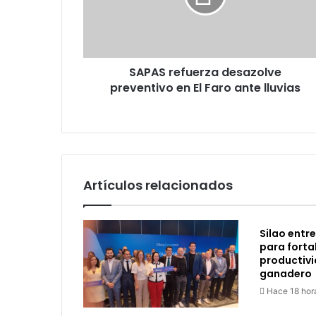
El
Faro
ante
lluvias
SAPAS refuerza desazolve
preventivo en El Faro ante lluvias
Artículos relacionados
Silao entr
para forta
productivi
ganadero
Hace 18 hor