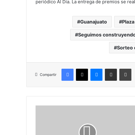
periódico Al Día. La entrega de premios se real
Guanajuato
Plaza
Seguimos construyendo 
Sorteo 
Facebook
X
Messenger
Compartir por correo electr
Im
Compartir
SAPAS
refuerza
desazolve
preventivo
en