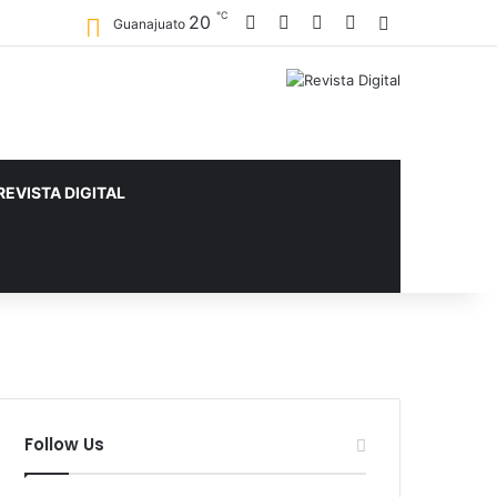
℃
Facebook
X
YouTube
Instagram
20
Sidebar
Guanajuato
REVISTA DIGITAL
Follow Us