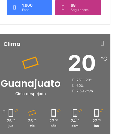
1,900
68
Fans
Seguidores
Clima
20
℃
Guanajuato
25º - 20º
60%
2.59 km/h
Cielo despejado
25
25
23
24
22
℃
℃
℃
℃
℃
jue
vie
sáb
dom
lun