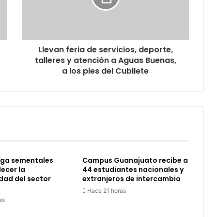
talleres
y
atención
a
Llevan feria de servicios, deporte,
Aguas
Buenas,
talleres y atención a Aguas Buenas,
a
a los pies del Cubilete
los
pies
del
Cubilete
ega sementales
Campus Guanajuato recibe a
lecer la
44 estudiantes nacionales y
dad del sector
extranjeros de intercambio
Hace 21 horas
as