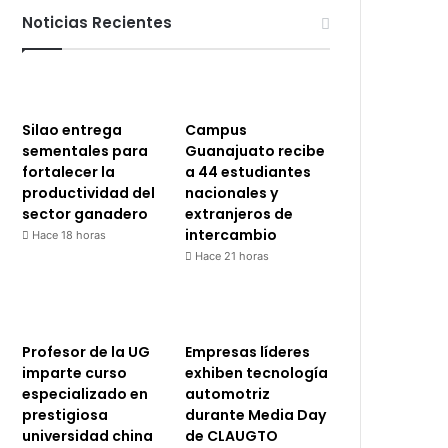
Noticias Recientes
Silao entrega
Campus
sementales para
Guanajuato recibe
fortalecer la
a 44 estudiantes
productividad del
nacionales y
sector ganadero
extranjeros de
intercambio
Hace 18 horas
Hace 21 horas
Profesor de la UG
Empresas líderes
imparte curso
exhiben tecnología
especializado en
automotriz
prestigiosa
durante Media Day
universidad china
de CLAUGTO