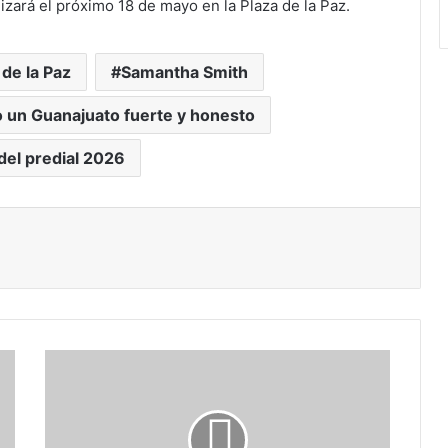
izará el próximo 18 de mayo en la Plaza de la Paz.
 de la Paz
Samantha Smith
un Guanajuato fuerte y honesto
del predial 2026
ónico
primir
Llevan
feria
de
servicios,
deporte,