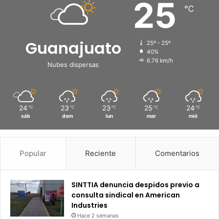
25
℃
Guanajuato
25º - 25º
40%
6.76 km/h
Nubes dispersas
24
23
23
25
24
℃
℃
℃
℃
℃
sáb
dom
lun
mar
mié
Popular
Reciente
Comentarios
SINTTIA denuncia despidos previo a
consulta sindical en American
Industries
Hace 2 semanas