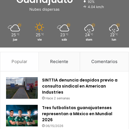
92%
4.04 km/h
Nubes dispersas
25
25
23
24
22
℃
℃
℃
℃
℃
jue
vie
sáb
dom
lun
Popular
Reciente
Comentarios
SINTTIA denuncia despidos previo a
consulta sindical en American
Industries
Hace 2 semanas
Tres futbolistas guanajuatenses
representan a México en Mundial
2026
06/15/2026