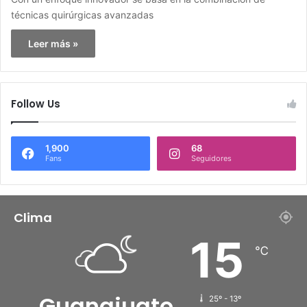
técnicas quirúrgicas avanzadas
Leer más »
Follow Us
1,900
68
Fans
Seguidores
Clima
15
℃
Guanajuato
25º - 13º