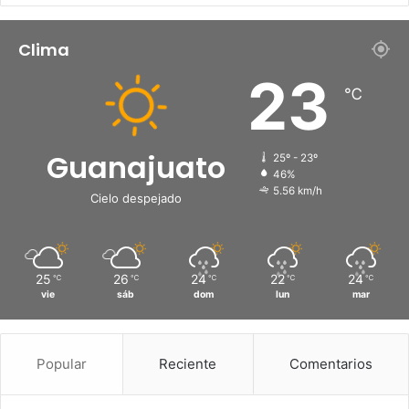
Clima
23
℃
Guanajuato
25º - 23º
46%
5.56 km/h
Cielo despejado
25
26
24
22
24
℃
℃
℃
℃
℃
vie
sáb
dom
lun
mar
Popular
Reciente
Comentarios