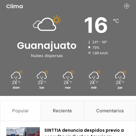
Clima
16
℃
Guanajuato
24º - 16º
79%
1.86 km/h
Nubes dispersas
24
23
24
24
24
℃
℃
℃
℃
℃
dom
lun
mar
mié
jue
Popular
Reciente
Comentarios
SINTTIA denuncia despidos previo a