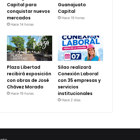
Capital para
Guanajuato
conquistar nuevos
Capital
mercados
Hace 19 horas
Hace 14 horas
Plaza Libertad
Silao realizará
recibirá exposición
Conexión Laboral
con obras de José
con 35 empresas y
Chávez Morado
servicios
institucionales
Hace 19 horas
Hace 2 días
ento