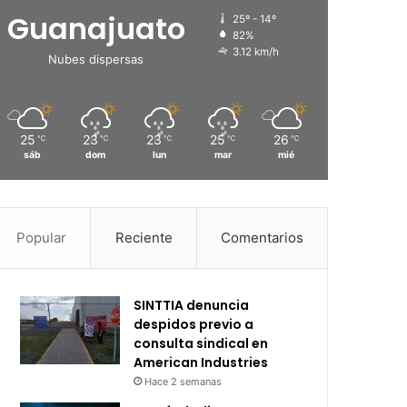
Guanajuato
25º - 14º
82%
3.12 km/h
Nubes dispersas
25
23
23
25
26
℃
℃
℃
℃
℃
sáb
dom
lun
mar
mié
Popular
Reciente
Comentarios
SINTTIA denuncia
despidos previo a
consulta sindical en
American Industries
Hace 2 semanas