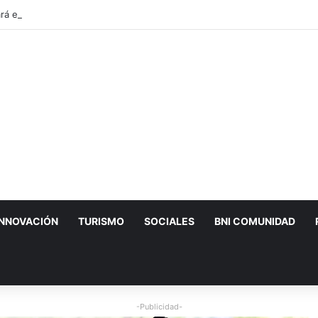
rá empresas de Guanajuato Capital para conquistar nuevos mercados
INNOVACIÓN
TURISMO
SOCIALES
BNI COMUNIDAD
-Publicidad-