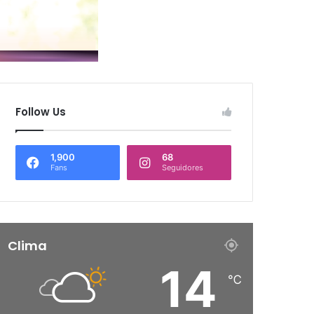
Follow Us
1,900
68
Fans
Seguidores
Clima
14
℃