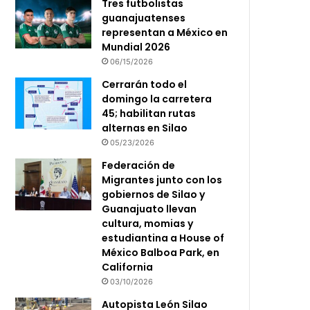
Tres futbolistas
guanajuatenses
representan a México en
Mundial 2026
06/15/2026
Cerrarán todo el
domingo la carretera
45; habilitan rutas
alternas en Silao
05/23/2026
Federación de
Migrantes junto con los
gobiernos de Silao y
Guanajuato llevan
cultura, momias y
estudiantina a House of
México Balboa Park, en
California
03/10/2026
Autopista León Silao