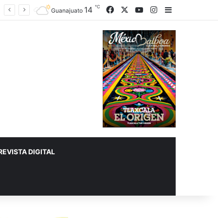
℃
14
Facebook
X
YouTube
Instagram
Sidebar
Guanajuato
REVISTA DIGITAL