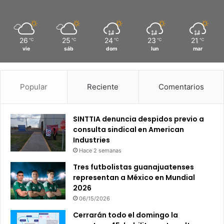
26
25
24
23
21
℃
℃
℃
℃
℃
vie
sáb
dom
lun
mar
Popular
Reciente
Comentarios
SINTTIA denuncia despidos previo a
consulta sindical en American
Industries
Hace 2 semanas
Tres futbolistas guanajuatenses
representan a México en Mundial
2026
06/15/2026
Cerrarán todo el domingo la