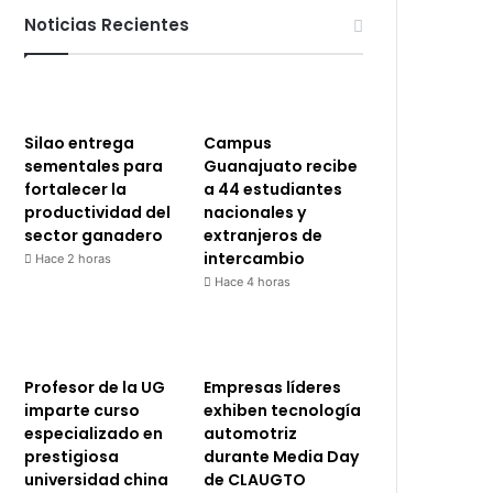
Noticias Recientes
Silao entrega
Campus
sementales para
Guanajuato recibe
fortalecer la
a 44 estudiantes
productividad del
nacionales y
sector ganadero
extranjeros de
intercambio
Hace 2 horas
Hace 4 horas
Profesor de la UG
Empresas líderes
imparte curso
exhiben tecnología
especializado en
automotriz
prestigiosa
durante Media Day
universidad china
de CLAUGTO