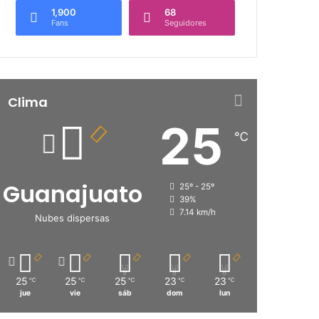
1,900
68
Fans
Seguidores
Clima
25
℃
Guanajuato
25º - 25º
39%
7.14 km/h
Nubes dispersas
25
25
25
23
23
℃
℃
℃
℃
℃
jue
vie
sáb
dom
lun