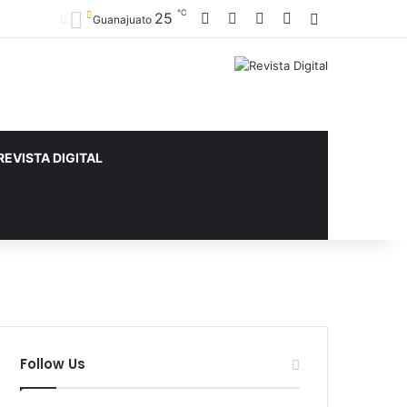
℃
25
Facebook
X
YouTube
Instagram
Sidebar
Guanajuato
REVISTA DIGITAL
Follow Us