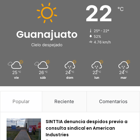
22
℃
Guanajuato
25º - 22º
52%
4.76 km/h
Cielo despejado
25
26
24
22
24
℃
℃
℃
℃
℃
vie
sáb
dom
lun
mar
Popular
Reciente
Comentarios
SINTTIA denuncia despidos previo a
consulta sindical en American
Industries