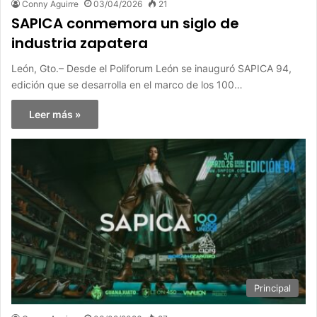
Conny Aguirre
03/04/2026
21
SAPICA conmemora un siglo de
industria zapatera
León, Gto.– Desde el Poliforum León se inauguró SAPICA 94,
edición que se desarrolla en el marco de los 100…
Leer más »
Principal