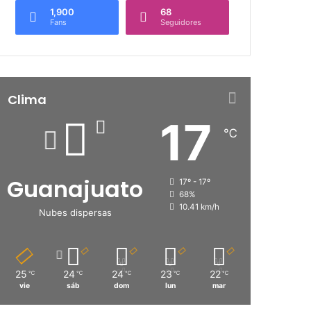
1,900
68
Fans
Seguidores
Clima
17
℃
Guanajuato
17º - 17º
68%
10.41 km/h
Nubes dispersas
25
24
24
23
22
℃
℃
℃
℃
℃
vie
sáb
dom
lun
mar