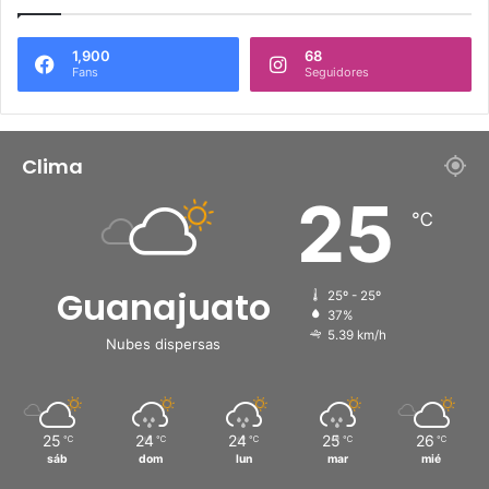
1,900
68
Fans
Seguidores
Clima
25
℃
Guanajuato
25º - 25º
37%
5.39 km/h
Nubes dispersas
25
24
24
25
26
℃
℃
℃
℃
℃
sáb
dom
lun
mar
mié