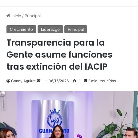
Inicio
/
Principal
Crecimiento
Liderazgo
Principal
Transparencia para la
Gente asume funciones
tras extinción del IACIP
Send
Conny Aguirre
06/15/2026
11
2 minutos leídos
an
email