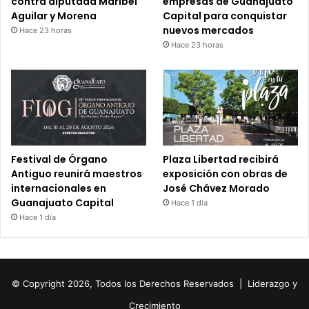
contra diputada Maribel
empresas de Guanajuato
Aguilar y Morena
Capital para conquistar
nuevos mercados
Hace 23 horas
Hace 23 horas
Festival de Órgano
Plaza Libertad recibirá
Antiguo reunirá maestros
exposición con obras de
internacionales en
José Chávez Morado
Guanajuato Capital
Hace 1 día
Hace 1 día
© Copyright 2026, Todos los Derechos Reservados |
Liderazgo y
Crecimiento