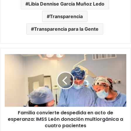
Libia Dennise García Muñoz Ledo
Transparencia
Transparencia para la Gente
Familia
convierte
despedida
en
acto
de
esperanza:
IMSS
León
Familia convierte despedida en acto de
donación
multiorgánica
esperanza: IMSS León donación multiorgánica a
a
cuatro pacientes
cuatro