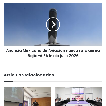
pacientes
Anuncia
Mexicana
de
Aviación
nueva
ruta
aérea
Bajío-
AIFA
Anuncia Mexicana de Aviación nueva ruta aérea
inicia
julio
Bajío-AIFA inicia julio 2026
2026
Artículos relacionados