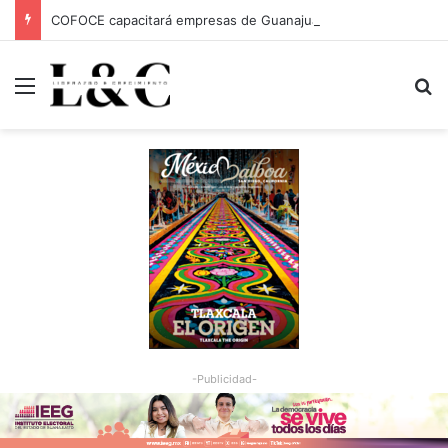
COFOCE capacitará empresas de Guanajuato Capital para conquistar nuevos mercados
Menu
Bu
-Publicidad-