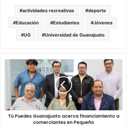
actividades recreativas
deporte
Educación
Estudiantes
Jóvenes
UG
Universidad de Guanajuato
Tú
Puedes
Guanajuato
acerca
financiamiento
a
comerciantes
en
Pequeño
Tú Puedes Guanajuato acerca financiamiento a
comerciantes en Pequeño