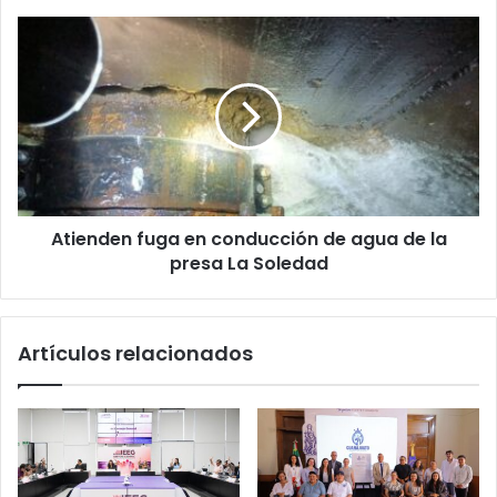
Atienden
fuga
en
conducción
de
agua
de
la
presa
Atienden fuga en conducción de agua de la
La
Soledad
presa La Soledad
Artículos relacionados