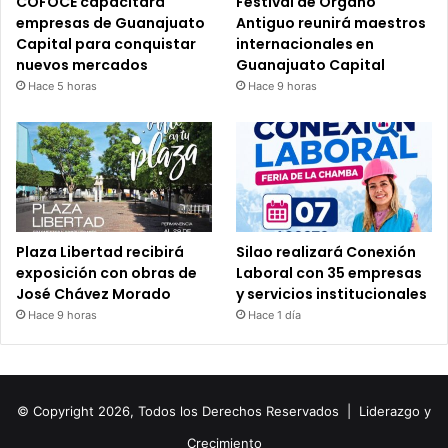
COFOCE capacitará
Festival de Órgano
empresas de Guanajuato
Antiguo reunirá maestros
Capital para conquistar
internacionales en
nuevos mercados
Guanajuato Capital
Hace 5 horas
Hace 9 horas
Plaza Libertad recibirá
Silao realizará Conexión
exposición con obras de
Laboral con 35 empresas
José Chávez Morado
y servicios institucionales
Hace 9 horas
Hace 1 día
© Copyright 2026, Todos los Derechos Reservados |
Liderazgo y
Crecimiento