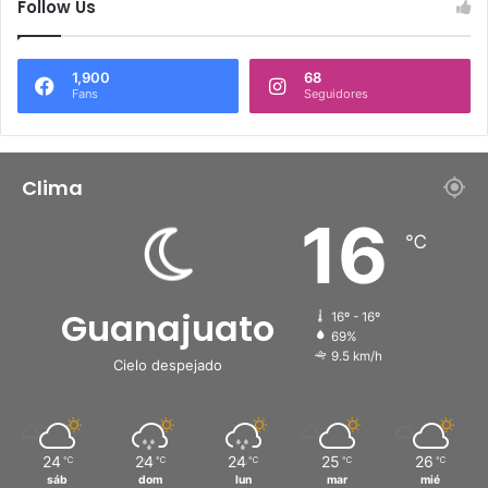
Follow Us
1,900
68
Fans
Seguidores
Clima
16
℃
Guanajuato
16º - 16º
69%
9.5 km/h
Cielo despejado
24
24
24
25
26
℃
℃
℃
℃
℃
sáb
dom
lun
mar
mié