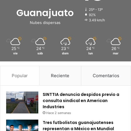
z
Guanajuato
25º - 13º
92%
3.49 km/h
Nubes dispersas
25
24
23
24
26
℃
℃
℃
℃
℃
vie
sáb
dom
lun
mar
Popular
Reciente
Comentarios
SINTTIA denuncia despidos previo a
consulta sindical en American
Industries
Hace 2 semanas
Tres futbolistas guanajuatenses
representan a México en Mundial