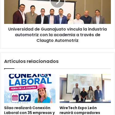
o
e
g
r
r
s
a
i
t
d
i
Universidad de Guanajuato vincula la industria
a
s
automotriz con la academia a través de
d
a
d
Claugto Automotriz
l
e
T
G
e
u
Artículos relacionados
a
a
t
n
r
a
o
j
S
u
i
a
l
t
a
o
o
v
Silao realizará Conexión
WireTech Expo León
c
i
Laboral con 35 empresas y
reunirá compradores
o