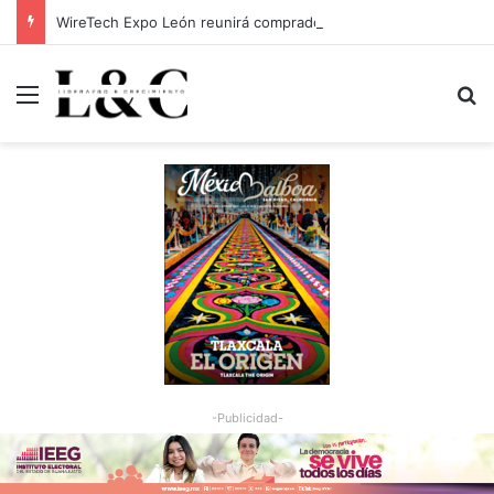
WireTech Expo León reunirá compradores globales de 17 países
Menu
Bu
-Publicidad-