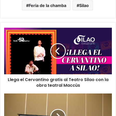
Feria de la chamba
Silao
L
l
e
g
a
e
l
C
e
Llega el Cervantino gratis al Teatro Silao con la
r
obra teatral Maccùs
v
a
n
U
t
n
i
i
n
v