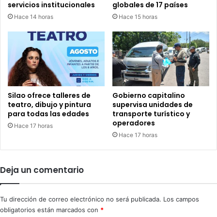
n
servicios institucionales
globales de 17 países
n
c
Hace 14 horas
Hace 15 horas
l
u
a
l
o
a
b
l
r
a
a
i
t
n
e
d
Silao ofrece talleres de
Gobierno capitalino
a
u
teatro, dibujo y pintura
supervisa unidades de
t
s
para todas las edades
transporte turístico y
r
operadores
t
Hace 17 horas
a
r
Hace 17 horas
l
i
M
a
a
a
Deja un comentario
c
u
c
t
ù
o
Tu dirección de correo electrónico no será publicada.
Los campos
s
m
obligatorios están marcados con
*
o