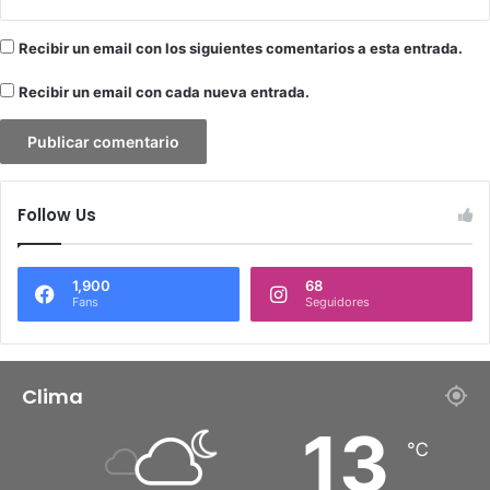
v
é
Recibir un email con los siguientes comentarios a esta entrada.
s
d
Recibir un email con cada nueva entrada.
e
C
l
a
u
Follow Us
g
t
o
A
1,900
68
Fans
Seguidores
u
t
o
m
Clima
o
t
13
r
℃
i