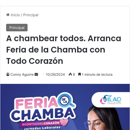
Inicio
/
Principal
Principal
A chambear todos. Arranca
Feria de la Chamba con
Todo Corazón
Conny Aguirre
S
10/26/2024
8
1 minuto de lectura
e
n
d
a
n
e
m