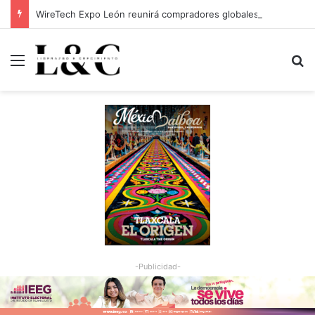
WireTech Expo León reunirá compradores globales de 17 países
Menu
Bu
-Publicidad-