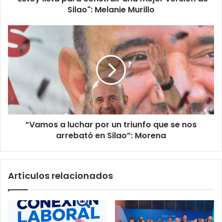
Silao": Melanie Murillo
a
p
a
“
r
V
a
a
c
m
o
o
n
s
s
a
t
l
r
u
u
“Vamos a luchar por un triunfo que se nos
c
i
arrebató en Silao”: Morena
h
r
a
u
r
n
p
Artículos relacionados
a
o
m
r
e
u
j
n
o
t