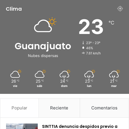
Clima
23
℃
Guanajuato
23º - 23º
46%
7.61 km/h
Nubes dispersas
26
25
24
23
21
℃
℃
℃
℃
℃
vie
sáb
dom
lun
mar
Popular
Reciente
Comentarios
SINTTIA denuncia despidos previo a