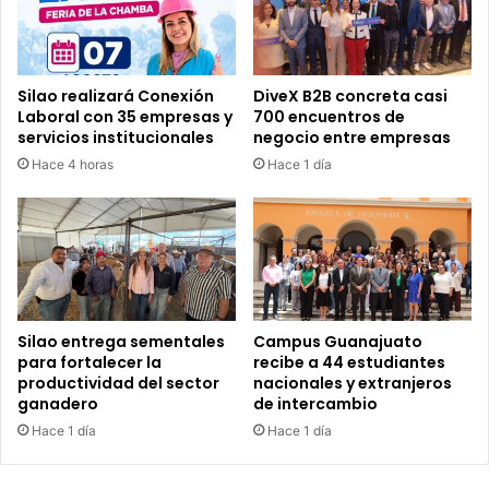
r
r
v
i
e
u
r
n
Silao realizará Conexión
DiveX B2B concreta casi
s
f
Laboral con 35 empresas y
700 encuentros de
i
o
servicios institucionales
negocio entre empresas
ó
q
Hace 4 horas
Hace 1 día
n
u
d
e
e
s
S
e
i
n
l
o
a
s
o
a
Silao entrega sementales
Campus Guanajuato
"
r
para fortalecer la
recibe a 44 estudiantes
:
r
productividad del sector
nacionales y extranjeros
M
ganadero
de intercambio
e
e
b
Hace 1 día
Hace 1 día
l
a
a
t