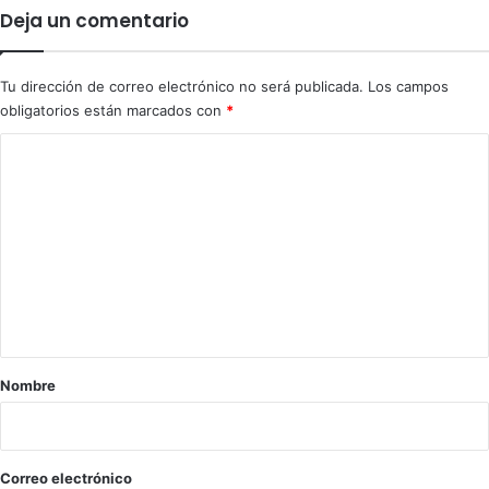
n
ó
Deja un comentario
i
e
e
n
M
S
Tu dirección de correo electrónico no será publicada.
Los campos
u
i
obligatorios están marcados con
*
r
l
i
a
C
l
o
o
l
”
o
:
m
M
e
o
n
r
e
t
n
a
a
r
Nombre
i
o
*
Correo electrónico