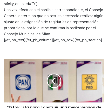
sticky_enabled=”0″]
Una vez efectuado el análisis correspondiente, el Consejo
General determinó que no resulta necesario realizar algún
ajuste en la asignación de regidurías de representación
proporcional por lo que se confirma la realizada por el
Consejo Municipal de Silao.
[/et_pb_text][/et_pb_column][/et_pb_row][/et_pb_section]
"
E
s
t
o
y
l
i
s
"Estoy lista para construir una mejor versión de
t