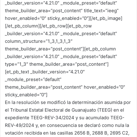
_builder_version=”4.21.0″ _module_preset=”default”
theme_builder_area=”post_content” title_text=”ieeg”
hover_enabled=”0″ sticky_enabled=”0″][/et_pb_image]
[/et_pb_column][/et_pb_row][et_pb_row
_builder_version=”4.21.0″ _module_preset=”default”
column_structure=”1_3,1_3,1_3″
theme_builder_area=”post_content”][et_pb_column
_builder_version=”4.21.0″ _module_preset=”default”
type=”1_3″ theme_builder_area=”post_content”]
[et_pb_text _builder_version=”4.21.0″
_module_preset=”default”
theme_builder_area=”post_content” hover_enabled=”0″
sticky_enabled=”0″]
En la resolución se modificó la determinación asumida por
el Tribunal Estatal Electoral de Guanajuato (TEEG) en el
expediente TEEG-REV-34/2024 y su acumulado TEEG-
REV-49/2024 y, en consecuencia se declaró como nula la
votación recibida en las casillas 2656 B, 2688 B, 2695 C2,