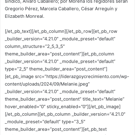
síndico, Alvaro Caballero; por Morena los regidores serán
Gregorio Pérez, Marcela Caballero, César Arreguín y
Elizabeth Monreal.
[/et_pb_text][/et_pb_column][/et_pb_row][et_pb_row
_builder_version=”4.21.0″ _module_preset=”default”
column_structure=”2_5,3_5″
theme_builder_area=”post_content”][et_pb_column
_builder_version=”4.21.0″ _module_preset=”default”
type=”2_5″ theme_builder_area=”post_content”]
[et_pb_image src=”https://liderazgoycrecimiento.com/wp-
content/uploads/2024/09/Melanie.jpeg”
_builder_version=”4.21.0″ _module_preset=”default”
theme_builder_area=”post_content” title_text=”Melanie”
hover_enabled=”0″ sticky_enabled=”0″][/et_pb_image]
[/et_pb_column][et_pb_column _builder_version=”4.21.0″
_module_preset=”default” type=”3_5″
theme_builder_area=”post_content”][et_pb_text