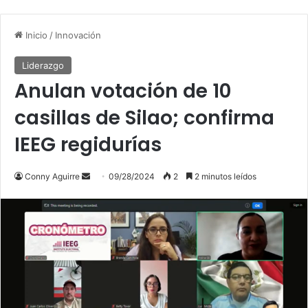
Inicio
/
Innovación
Liderazgo
Anulan votación de 10
casillas de Silao; confirma
IEEG regidurías
Conny Aguirre
S
09/28/2024
2
2 minutos leídos
e
n
d
a
n
e
m