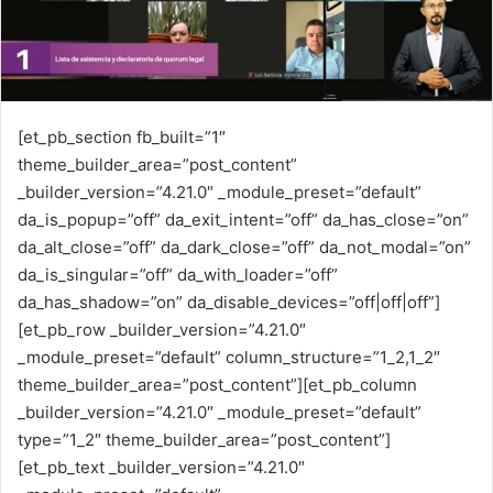
a
i
l
[et_pb_section fb_built=”1″
theme_builder_area=”post_content”
_builder_version=”4.21.0″ _module_preset=”default”
da_is_popup=”off” da_exit_intent=”off” da_has_close=”on”
da_alt_close=”off” da_dark_close=”off” da_not_modal=”on”
da_is_singular=”off” da_with_loader=”off”
da_has_shadow=”on” da_disable_devices=”off|off|off”]
[et_pb_row _builder_version=”4.21.0″
_module_preset=”default” column_structure=”1_2,1_2″
theme_builder_area=”post_content”][et_pb_column
_builder_version=”4.21.0″ _module_preset=”default”
type=”1_2″ theme_builder_area=”post_content”]
[et_pb_text _builder_version=”4.21.0″