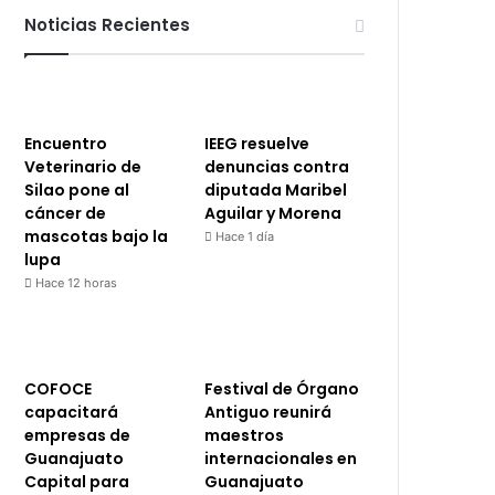
Noticias Recientes
Encuentro
IEEG resuelve
Veterinario de
denuncias contra
Silao pone al
diputada Maribel
cáncer de
Aguilar y Morena
mascotas bajo la
Hace 1 día
lupa
Hace 12 horas
COFOCE
Festival de Órgano
capacitará
Antiguo reunirá
empresas de
maestros
Guanajuato
internacionales en
Capital para
Guanajuato