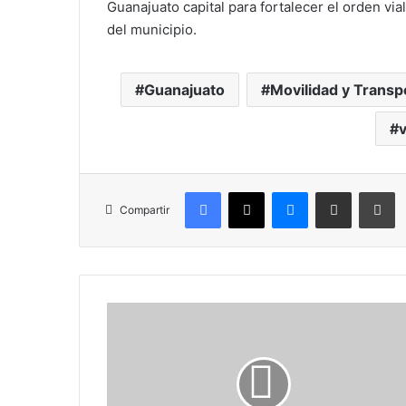
Guanajuato capital para fortalecer el orden via
del municipio.
Guanajuato
Movilidad y Transp
v
Facebook
X
Messenger
Compartir por correo electr
Im
Compartir
Instituto
Electoral
de
Guanajuato
renueva