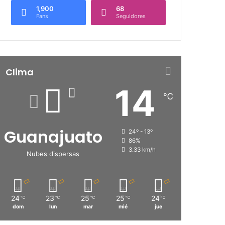
1,900
68
Fans
Seguidores
Clima
14
℃
Guanajuato
24º - 13º
86%
3.33 km/h
Nubes dispersas
24
23
25
25
24
℃
℃
℃
℃
℃
dom
lun
mar
mié
jue