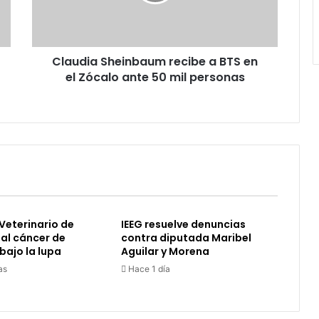
en
el
Zócalo
ante
Claudia Sheinbaum recibe a BTS en
50
mil
el Zócalo ante 50 mil personas
personas
Veterinario de
IEEG resuelve denuncias
 al cáncer de
contra diputada Maribel
ajo la lupa
Aguilar y Morena
as
Hace 1 día