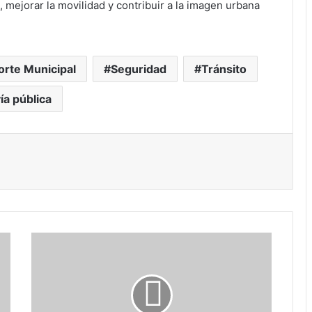
l, mejorar la movilidad y contribuir a la imagen urbana
orte Municipal
Seguridad
Tránsito
ía pública
ónico
primir
Claudia
Sheinbaum
recibe
a
BTS