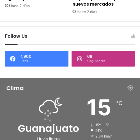
nuevos mercados
Hace 2 días
Hace 2 días
Follow Us
1,900
68
Fans
Seguidores
Clima
15
℃
Guanajuato
15º - 15º
91%
2.34 km/h
Lluvia ligera