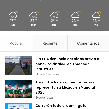
23
24
24
23
23
℃
℃
℃
℃
℃
lun
mar
mié
jue
vie
Popular
Reciente
Comentarios
SINTTIA denuncia despidos previo a
consulta sindical en American
Industries
Hace 2 semanas
Tres futbolistas guanajuatenses
representan a México en Mundial
2026
06/15/2026
Cerrarán todo el domingo la