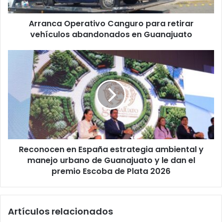
en
Guanajuato
Arranca Operativo Canguro para retirar
vehículos abandonados en Guanajuato
Reconocen
en
España
estrategia
ambiental
y
manejo
urbano
de
Reconocen en España estrategia ambiental y
Guanajuato
y
manejo urbano de Guanajuato y le dan el
le
premio Escoba de Plata 2026
dan
el
premio
Artículos relacionados
Escoba
de