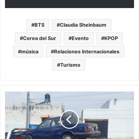
BTS
Claudia Sheinbaum
Corea del Sur
Evento
KPOP
música
Relaciones Internacionales
Turismo
Arranca
Operativo
Canguro
para
retirar
vehículos
abandonados