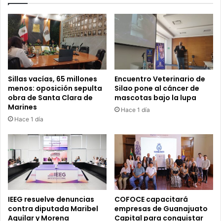
Plata
2026
Sillas vacías, 65 millones
Encuentro Veterinario de
menos: oposición sepulta
Silao pone al cáncer de
obra de Santa Clara de
mascotas bajo la lupa
Marines
Hace 1 día
Hace 1 día
IEEG resuelve denuncias
COFOCE capacitará
contra diputada Maribel
empresas de Guanajuato
Aguilar y Morena
Capital para conquistar