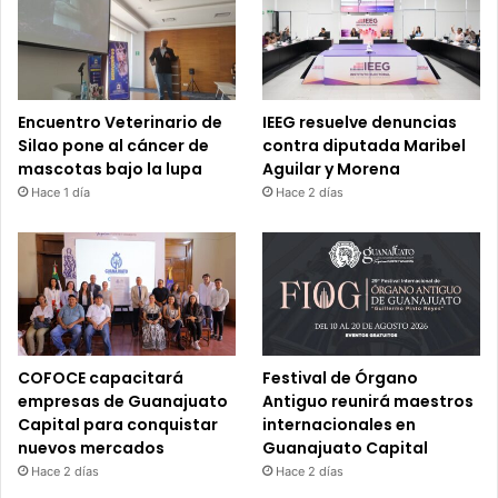
Encuentro Veterinario de
IEEG resuelve denuncias
Silao pone al cáncer de
contra diputada Maribel
mascotas bajo la lupa
Aguilar y Morena
Hace 1 día
Hace 2 días
COFOCE capacitará
Festival de Órgano
empresas de Guanajuato
Antiguo reunirá maestros
Capital para conquistar
internacionales en
nuevos mercados
Guanajuato Capital
Hace 2 días
Hace 2 días