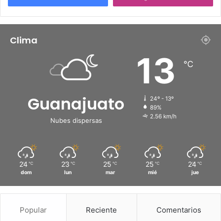
Clima
13
℃
Guanajuato
24º - 13º
89%
2.56 km/h
Nubes dispersas
24
23
25
25
24
℃
℃
℃
℃
℃
dom
lun
mar
mié
jue
Popular
Reciente
Comentarios