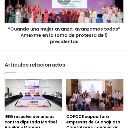
todas”
Amexme
en
la
“Cuando una mujer avanza, avanzamos todas”
toma
de
Amexme en la toma de protesta de 5
protesta
presidentas
de
5
presidentas
Artículos relacionados
IEEG resuelve denuncias
COFOCE capacitará
contra diputada Maribel
empresas de Guanajuato
Aguilar y Morena
Capital para conquistar