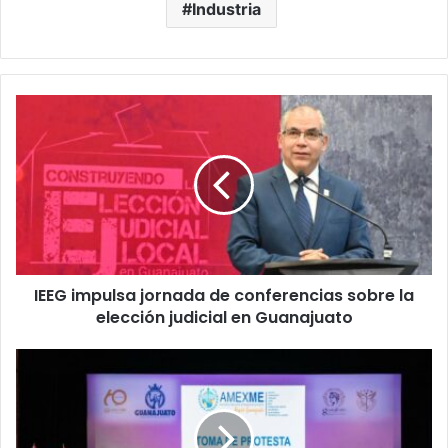
Industria
IEEG
impulsa
jornada
de
conferencias
sobre
la
elección
judicial
IEEG impulsa jornada de conferencias sobre la
en
Guanajuato
elección judicial en Guanajuato
“Cuando
una
mujer
avanza,
avanzamos