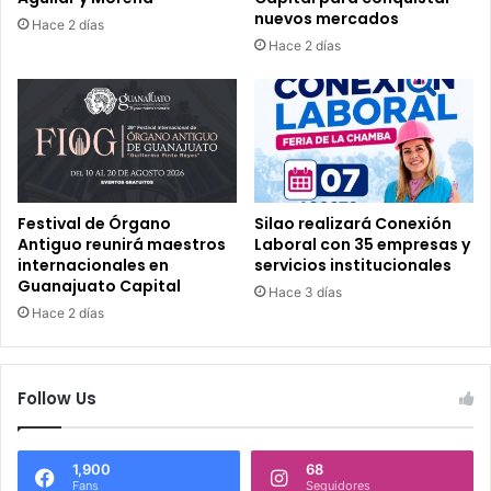
nuevos mercados
Hace 2 días
Hace 2 días
Festival de Órgano
Silao realizará Conexión
Antiguo reunirá maestros
Laboral con 35 empresas y
internacionales en
servicios institucionales
Guanajuato Capital
Hace 3 días
Hace 2 días
Follow Us
1,900
68
Fans
Seguidores