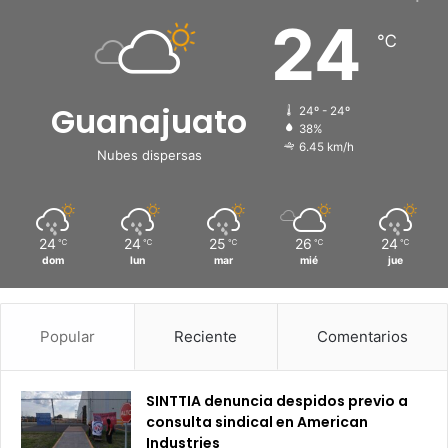
24
℃
Guanajuato
24º - 24º
38%
6.45 km/h
Nubes dispersas
24
24
25
26
24
℃
℃
℃
℃
℃
dom
lun
mar
mié
jue
Popular
Reciente
Comentarios
SINTTIA denuncia despidos previo a
consulta sindical en American
Industries