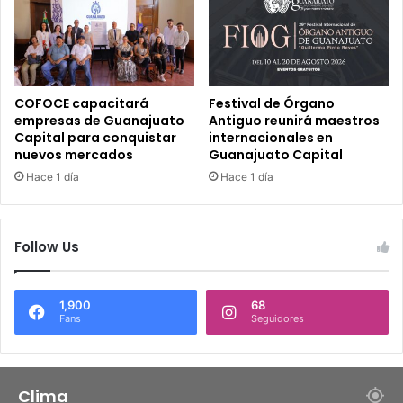
COFOCE capacitará
Festival de Órgano
empresas de Guanajuato
Antiguo reunirá maestros
Capital para conquistar
internacionales en
nuevos mercados
Guanajuato Capital
Hace 1 día
Hace 1 día
Follow Us
1,900
68
Fans
Seguidores
Clima