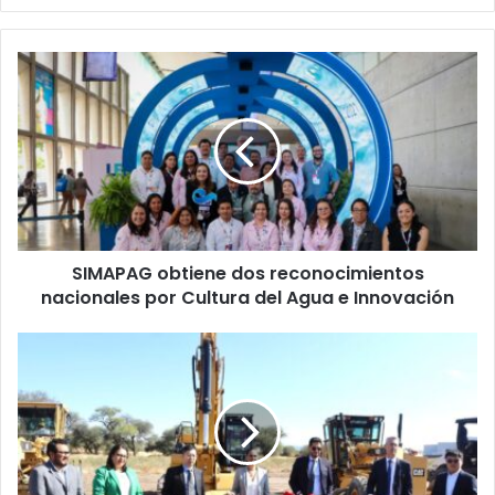
SIMAPAG
obtiene
dos
reconocimientos
nacionales
por
Cultura
del
Agua
SIMAPAG obtiene dos reconocimientos
e
Innovación
nacionales por Cultura del Agua e Innovación
Tongling
apuesta
por
Guanajuato
y
detona
un