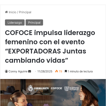
Inicio
/
Principal
Liderazgo
Principal
COFOCE impulsa liderazgo
femenino con el evento
“EXPORTADORAS Juntas
cambiando vidas”
Send
Conny Aguirre
11/28/2025
79
1 minuto de lectura
an
email