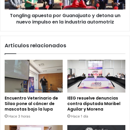
nuevo
impulso
Tongling apuesta por Guanajuato y detona un
en
la
nuevo impulso en la industria automotriz
industria
automotriz
Artículos relacionados
Encuentro Veterinario de
IEEG resuelve denuncias
Silao pone al cáncer de
contra diputada Maribel
mascotas bajo la lupa
Aguilar y Morena
Hace 3 horas
Hace 1 día