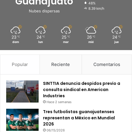
Guanajuato
48%
8.39 km/h
Nubes dispersas
23
24
25
26
24
℃
℃
℃
℃
℃
dom
lun
mar
mié
jue
Popular
Reciente
Comentarios
SINTTIA denuncia despidos previo a
consulta sindical en American
Industries
Hace 2 semanas
Tres futbolistas guanajuatenses
representan a México en Mundial
2026
06/15/2026