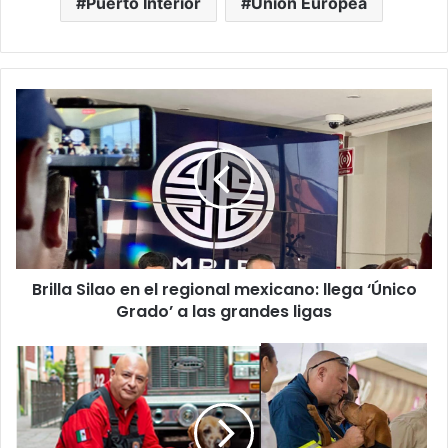
Puerto Interior
Unión Europea
Brilla
Silao
en
el
regional
mexicano:
llega
‘Único
Grado’
Brilla Silao en el regional mexicano: llega ‘Único
a
las
Grado’ a las grandes ligas
grandes
ligas
Ladra
alto
Titán…
Fallece
perro