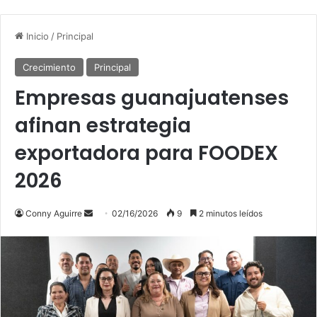
Inicio
/
Principal
Crecimiento
Principal
Empresas guanajuatenses
afinan estrategia
exportadora para FOODEX
2026
Send
Conny Aguirre
02/16/2026
9
2 minutos leídos
an
email