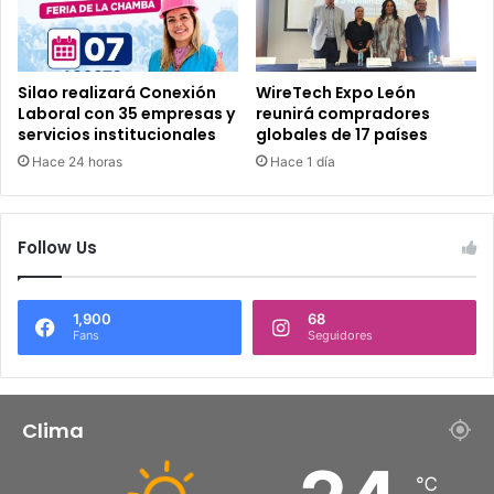
Silao realizará Conexión
WireTech Expo León
Laboral con 35 empresas y
reunirá compradores
servicios institucionales
globales de 17 países
Hace 24 horas
Hace 1 día
Follow Us
1,900
68
Fans
Seguidores
Clima
℃