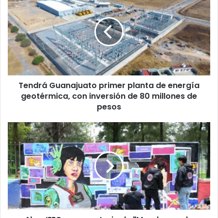
Guanajuato
primer
planta
de
energía
geotérmica,
con
inversión
Tendrá Guanajuato primer planta de energía
de
80
geotérmica, con inversión de 80 millones de
millones
pesos
de
pesos
Abre
IEEG
convocatoria
de
"Murales
por
la
democracia"