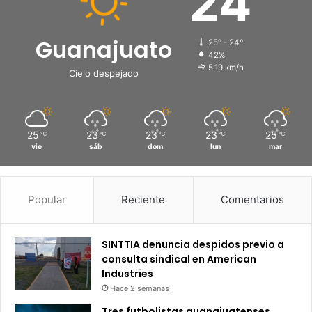
24
Guanajuato
25º - 24º
42%
5.19 km/h
Cielo despejado
25
23
23
23
25
℃
℃
℃
℃
℃
vie
sáb
dom
lun
mar
Popular
Reciente
Comentarios
SINTTIA denuncia despidos previo a
consulta sindical en American
Industries
Hace 2 semanas
Tres futbolistas guanajuatenses