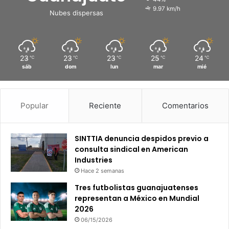
9.97 km/h
Nubes dispersas
23
23
23
25
24
℃
℃
℃
℃
℃
sáb
dom
lun
mar
mié
Popular
Reciente
Comentarios
SINTTIA denuncia despidos previo a
consulta sindical en American
Industries
Hace 2 semanas
Tres futbolistas guanajuatenses
representan a México en Mundial
2026
06/15/2026