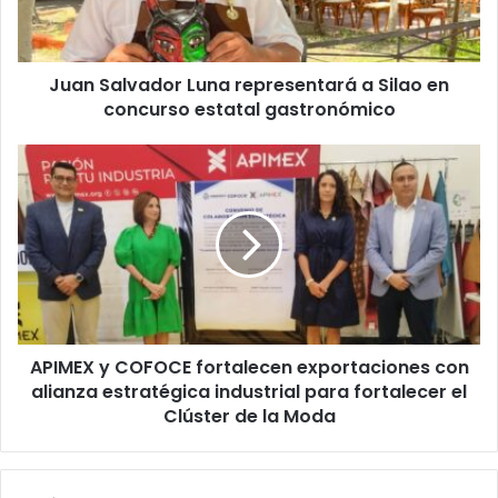
en
concurso
estatal
Juan Salvador Luna representará a Silao en
gastronómico
concurso estatal gastronómico
APIMEX
y
COFOCE
fortalecen
exportaciones
con
alianza
estratégica
industrial
APIMEX y COFOCE fortalecen exportaciones con
para
fortalecer
alianza estratégica industrial para fortalecer el
el
Clúster de la Moda
Clúster
de
la