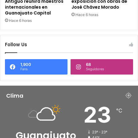
Antiguo reunirá maestros
exposición con obras de
internacionales en
José Chávez Morado
Guanajuato Capital
Hace 6 horas
Hace 6 horas
Follow Us
1,900
68
Fans
Seguidores
Clima
23
℃
Guanajuato
23º - 23º
44%