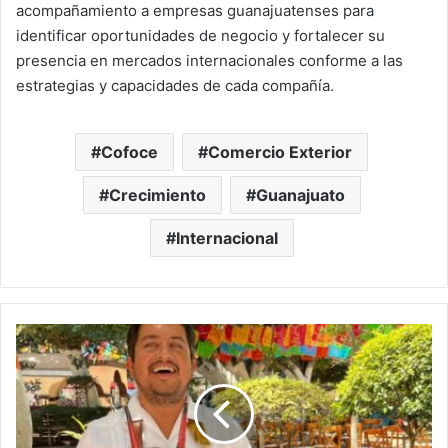
acompañamiento a empresas guanajuatenses para
identificar oportunidades de negocio y fortalecer su
presencia en mercados internacionales conforme a las
estrategias y capacidades de cada compañía.
Cofoce
Comercio Exterior
Crecimiento
Guanajuato
Internacional
Juan
Salvador
Luna
representará
a
Silao