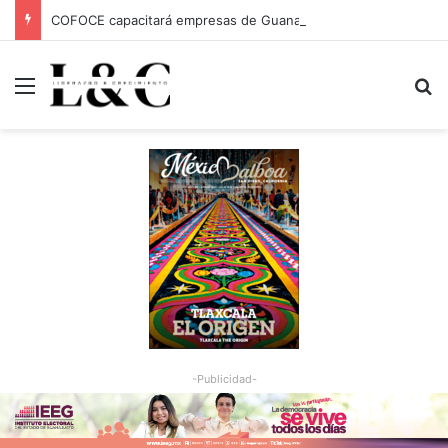
COFOCE capacitará empresas de Guanajuato Capital para conquistar nuevos mercados
Menu
Bu
-Publicidad-