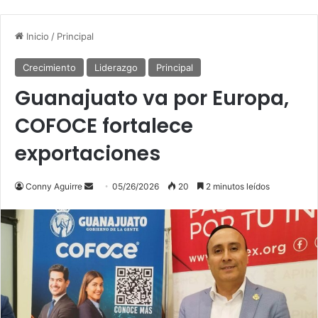
Inicio
/
Principal
Crecimiento
Liderazgo
Principal
Guanajuato va por Europa,
COFOCE fortalece
exportaciones
Send
Conny Aguirre
05/26/2026
20
2 minutos leídos
an
email