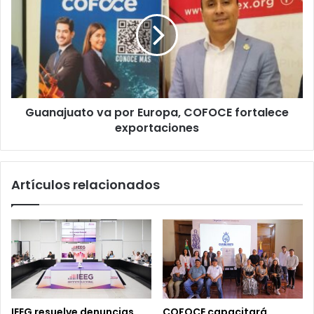
por
Europa,
COFOCE
fortalece
exportaciones
Guanajuato va por Europa, COFOCE fortalece
exportaciones
Artículos relacionados
IEEG resuelve denuncias
COFOCE capacitará