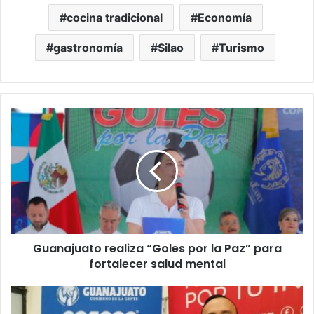
cocina tradicional
Economía
gastronomía
Silao
Turismo
Guanajuato
realiza
“Goles
por
la
Paz”
para
fortalecer
salud
Guanajuato realiza “Goles por la Paz” para
mental
fortalecer salud mental
Guanajuato
va