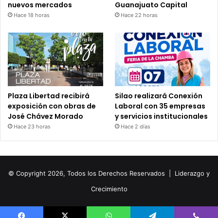
nuevos mercados
Guanajuato Capital
Hace 18 horas
Hace 22 horas
Plaza Libertad recibirá
Silao realizará Conexión
exposición con obras de
Laboral con 35 empresas
José Chávez Morado
y servicios institucionales
Hace 23 horas
Hace 2 días
© Copyright 2026, Todos los Derechos Reservados |
Liderazgo y
Crecimiento