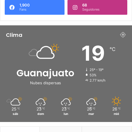
1,900
68
Fans
Seguidores
Clima
19
℃
Guanajuato
25º - 19º
53%
2.77 km/h
Nubes dispersas
25
23
23
26
26
℃
℃
℃
℃
℃
sáb
dom
lun
mar
mié