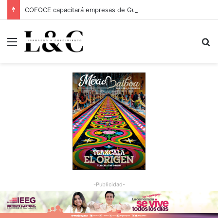
COFOCE capacitará empresas de Guanajuato Capital para conquistar nuevos mercados
Menu
Bu
-Publicidad-