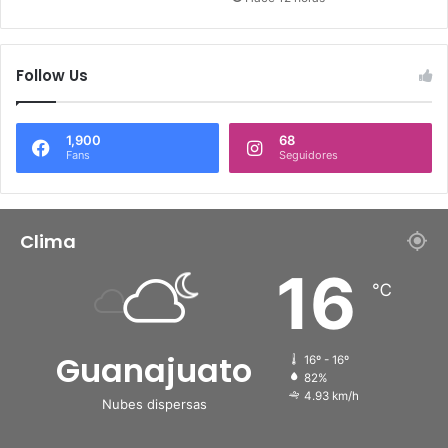
Follow Us
1,900
68
Fans
Seguidores
Clima
16
℃
Guanajuato
16º - 16º
82%
4.93 km/h
Nubes dispersas