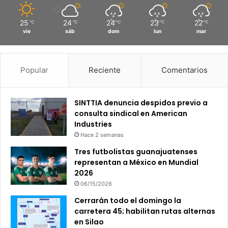
25
24
24
23
22
℃
℃
℃
℃
℃
vie
sáb
dom
lun
mar
Popular
Reciente
Comentarios
SINTTIA denuncia despidos previo a
consulta sindical en American
Industries
Hace 2 semanas
Tres futbolistas guanajuatenses
representan a México en Mundial
2026
06/15/2026
Cerrarán todo el domingo la
carretera 45; habilitan rutas alternas
en Silao