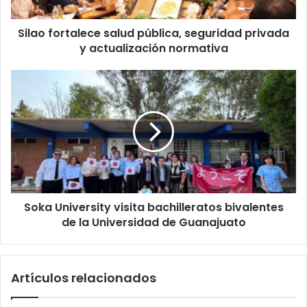
actualización
normativa
Silao fortalece salud pública, seguridad privada
y actualización normativa
Soka
University
visita
bachilleratos
bivalentes
de
la
Universidad
de
Soka University visita bachilleratos bivalentes
Guanajuato
de la Universidad de Guanajuato
Artículos relacionados