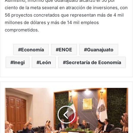
Asimismo, informó que Guanajuato alcanzó el 50 por
ciento de la meta sexenal en atracción de inversiones, con
56 proyectos concretados que representan más de 4 mil
millones de dólares y más de 14 mil empleos
comprometidos.
Economía
ENOE
Guanajuato
Inegi
León
Secretaría de Economía
Silao
fortalece
salud
pública,
seguridad
privada
y