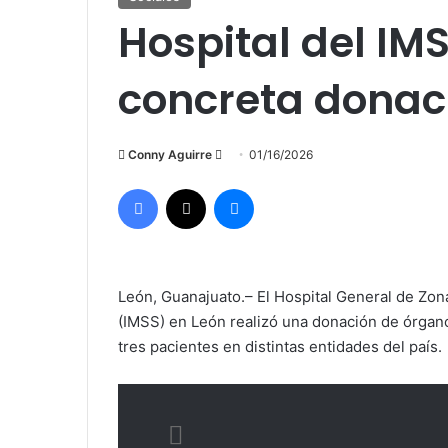
Hospital del IM
concreta donac
Send
Conny Aguirre
01/16/2026
an
Facebook
X
Messenger
email
León, Guanajuato.– El Hospital General de Zona
(IMSS) en León realizó una donación de órganos
tres pacientes en distintas entidades del país.