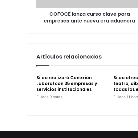
nueva
era
COFOCE lanza curso clave para
aduanera
empresas ante nueva era aduanera
Artículos relacionados
Silao realizará Conexión
Silao ofrec
Laboral con 35 empresas y
teatro, di
servicios institucionales
todas las
Hace 9 horas
Hace 11 hor