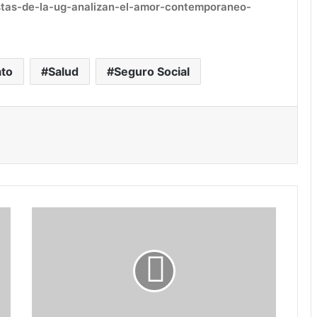
istas-de-la-ug-analizan-el-amor-contemporaneo-
ato
Salud
Seguro Social
ónico
primir
Entrega
Melanie
Murillo
semilla
agrícola
a
productores