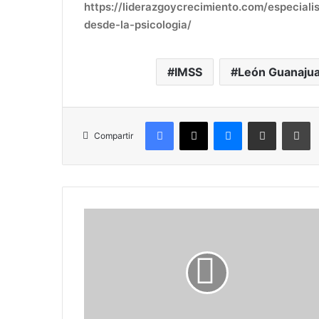
https://liderazgoycrecimiento.com/especial
desde-la-psicologia/
IMSS
León Guanaju
Facebook
X
Messenger
Compartir por correo electr
Im
Compartir
COFOCE
lanza
curso
clave
para
empresas
ante