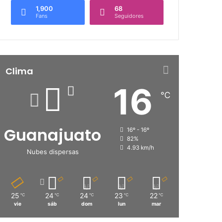
1,900
68
Fans
Seguidores
Clima
16
℃
Guanajuato
16º - 16º
82%
4.93 km/h
Nubes dispersas
25
24
24
23
22
℃
℃
℃
℃
℃
vie
sáb
dom
lun
mar