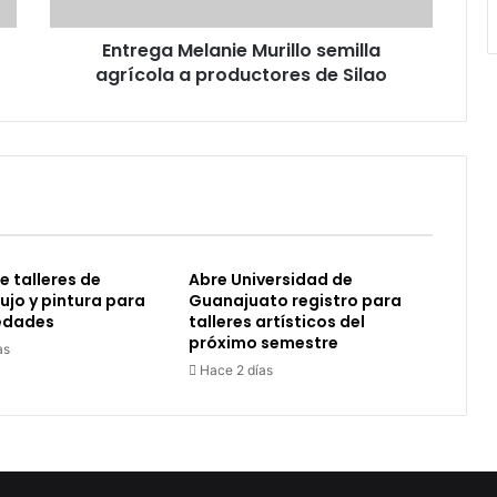
de
Silao
Entrega Melanie Murillo semilla
agrícola a productores de Silao
e talleres de
Abre Universidad de
bujo y pintura para
Guanajuato registro para
 edades
talleres artísticos del
próximo semestre
as
Hace 2 días