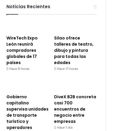
Noticias Recientes
WireTech Expo
Silao ofrece
León reunirá
talleres de teatro,
compradores
dibujo y pintura
globales de 17
para todas las
países
edades
Hace 9 horas
Hace 11 horas
Gobierno
DiveX B2B concreta
capitalino
casi 700
supervisa unidades
encuentros de
de transporte
negocio entre
turístico y
empresas
operadores
Hace 1 día