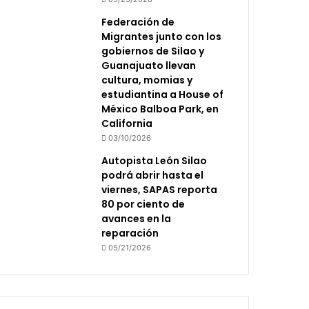
Federación de
Migrantes junto con los
gobiernos de Silao y
Guanajuato llevan
cultura, momias y
estudiantina a House of
México Balboa Park, en
California
03/10/2026
Autopista León Silao
podrá abrir hasta el
viernes, SAPAS reporta
80 por ciento de
avances en la
reparación
05/21/2026