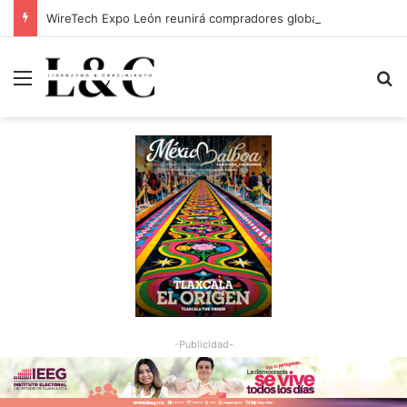
WireTech Expo León reunirá compradores globales de 17 países
Menu
Bu
-Publicidad-