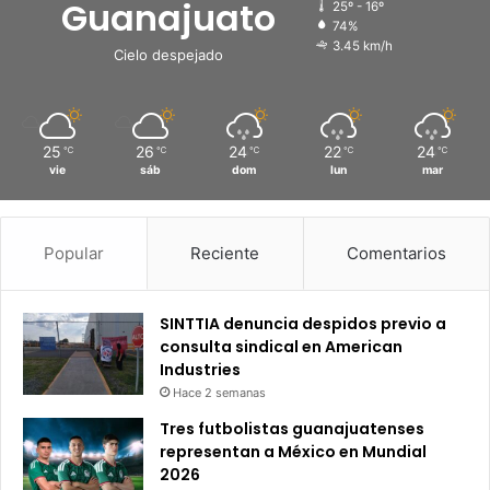
Guanajuato
25º - 16º
74%
3.45 km/h
Cielo despejado
25
26
24
22
24
℃
℃
℃
℃
℃
vie
sáb
dom
lun
mar
Popular
Reciente
Comentarios
SINTTIA denuncia despidos previo a
consulta sindical en American
Industries
Hace 2 semanas
Tres futbolistas guanajuatenses
representan a México en Mundial
2026