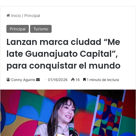
Inicio
/
Principal
Principal
Turismo
Lanzan marca ciudad “Me
late Guanajuato Capital”,
para conquistar el mundo
Send
Conny Aguirre
01/16/2026
16
1 minuto de lectura
an
email