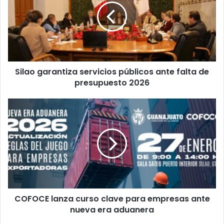
públicos
ante
falta
de
presupuesto
2026
Silao garantiza servicios públicos ante falta de
presupuesto 2026
COFOCE
lanza
curso
clave
para
empresas
ante
nueva
era
COFOCE lanza curso clave para empresas ante
aduanera
nueva era aduanera