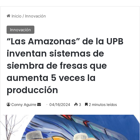
Inicio
/
Innovación
Innovación
“Las Amazonas” de la UPB
inventan sistemas de
siembra de fresas que
aumenta 5 veces la
producción
Conny Aguirre
S
04/16/2024
3
2 minutos leídos
e
n
d
a