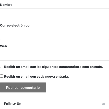
u
n
r
Nombre
j
m
i
e
é
r
o
t
e
o
*
Correo electrónico
s
d
o
s
i
Web
n
v
a
s
Recibir un email con los siguientes comentarios a esta entrada.
i
v
Recibir un email con cada nueva entrada.
o
s
Follow Us