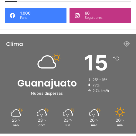
1,900
68
Fans
Seguidores
Clima
15
℃
Guanajuato
25º - 15º
77%
2.74 km/h
Nubes dispersas
25
23
23
26
26
℃
℃
℃
℃
℃
sáb
dom
lun
mar
mié