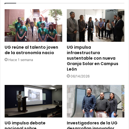
u
c
m
u
a
e
n
r
a
p
y
o
s
y
o
c
UG reúne al talento joven
UG impulsa
l
o
de la astronomía nacio
infraestructura
i
r
sustentable con nueva
Hace 1 semana
d
a
Granja Solar en Campus
a
z
León
r
ó
06/14/2026
i
n
a
!
,
U
d
n
e
s
s
p
t
a
i
d
UG impulsa debate
Investigadores de la UG
n
nacional sobre
desarrollan innovador
e