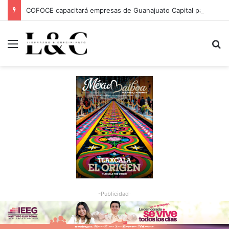
COFOCE capacitará empresas de Guanajuato Capital para conquistar nuevos mercados
Menu
Bu
-Publicidad-