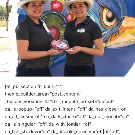
n
e
m
a
i
l
[et_pb_section fb_built=”1″
theme_builder_area=”post_content”
_builder_version=”4.21.0″ _module_preset=”default”
da_is_popup=”off” da_exit_intent=”off” da_has_close=”on”
da_alt_close=”off” da_dark_close=”off” da_not_modal=”on”
da_is_singular=”off” da_with_loader=”off”
da_has_shadow=”on” da_disable_devices=”off|off|off”]