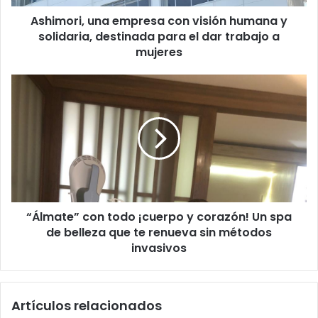
,
Ashimori, una empresa con visión humana y
u
solidaria, destinada para el dar trabajo a
n
a
mujeres
e
m
“
p
Á
r
l
e
m
s
a
a
t
c
e
o
”
n
c
v
“Álmate” con todo ¡cuerpo y corazón! Un spa
o
i
de belleza que te renueva sin métodos
n
s
t
invasivos
i
o
ó
d
n
o
Artículos relacionados
h
¡