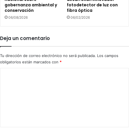
a
gobernanza ambiental y
fotodetector de luz con
b
conservación
fibra óptica
d
e
a
l
06/08/2026
06/02/2026
p
l
a
e
r
z
Deja un comentario
a
a
e
q
l
u
Tu dirección de correo electrónico no será publicada.
Los campos
d
e
obligatorios están marcados con
*
a
t
r
e
C
t
r
o
r
e
a
m
n
b
u
e
a
e
n
j
v
o
a
t
a
s
a
m
i