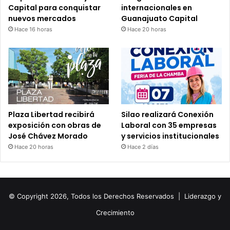
Capital para conquistar
internacionales en
nuevos mercados
Guanajuato Capital
Hace 16 horas
Hace 20 horas
Plaza Libertad recibirá
Silao realizará Conexión
exposición con obras de
Laboral con 35 empresas
José Chávez Morado
y servicios institucionales
Hace 20 horas
Hace 2 días
© Copyright 2026, Todos los Derechos Reservados |
Liderazgo y
Crecimiento