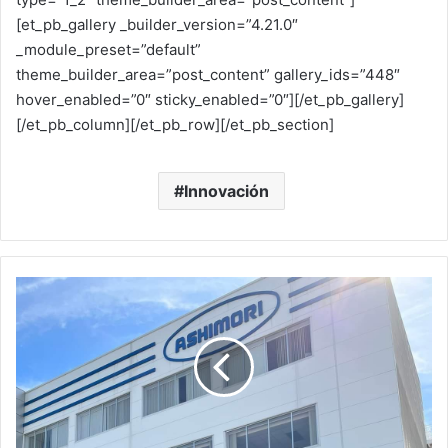
[et_pb_gallery _builder_version=”4.21.0″
_module_preset=”default”
theme_builder_area=”post_content” gallery_ids=”448″
hover_enabled=”0″ sticky_enabled=”0″][/et_pb_gallery]
[/et_pb_column][/et_pb_row][/et_pb_section]
Innovación
A
s
h
i
m
o
r
i