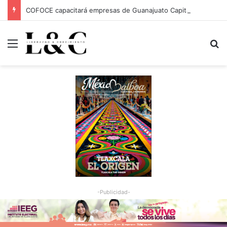
COFOCE capacitará empresas de Guanajuato Capital para conquistar nuevos mercados
Menu
Bu
-Publicidad-