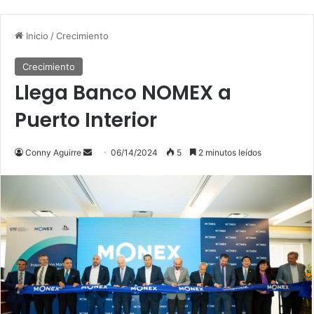
Inicio
/
Crecimiento
Crecimiento
Llega Banco NOMEX a
Puerto Interior
Conny Aguirre
S
06/14/2024
5
2 minutos leídos
e
n
d
a
n
e
m
a
i