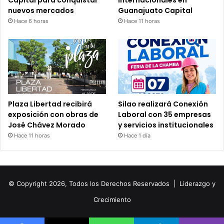
Capital para conquistar
internacionales en
nuevos mercados
Guanajuato Capital
Hace 6 horas
Hace 11 horas
Plaza Libertad recibirá
Silao realizará Conexión
exposición con obras de
Laboral con 35 empresas
José Chávez Morado
y servicios institucionales
Hace 11 horas
Hace 1 día
© Copyright 2026, Todos los Derechos Reservados |
Liderazgo y
Crecimiento