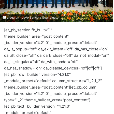
l
Llega un nuevo Banco a Guanajuato
[et_pb_section fb_built=”1″
theme_builder_area=”post_content”
_builder_version=”4.21.0″ _module_preset=”default”
da_is_popup=”off” da_exit_intent=”off” da_has_close=”on”
da_alt_close=”off” da_dark_close=”off” da_not_modal=”on”
da_is_singular=”off” da_with_loader=”off”
da_has_shadow=”on” da_disable_devices=”off|off|off”]
[et_pb_row _builder_version=”4.21.0″
_module_preset=”default” column_structure=”1_2,1_2″
theme_builder_area=”post_content”][et_pb_column
_builder_version=”4.21.0″ _module_preset=”default”
type=”1_2″ theme_builder_area=”post_content”]
[et_pb_text _builder_version=”4.21.0″
_module_preset=”default”