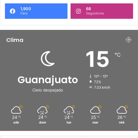
1,900
68
Fans
Seguidores
Clima
15
℃
Guanajuato
15º - 15º
72%
7.03 km/h
Cielo despejado
24
24
24
25
26
℃
℃
℃
℃
℃
sáb
dom
lun
mar
mié