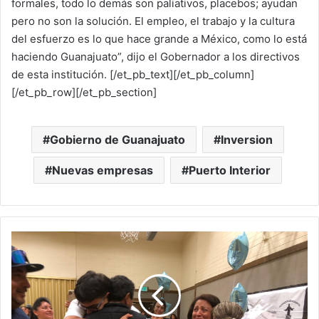
formales, todo lo demás son paliativos, placebos; ayudan
pero no son la solución. El empleo, el trabajo y la cultura
del esfuerzo es lo que hace grande a México, como lo está
haciendo Guanajuato”, dijo el Gobernador a los directivos
de esta institución. [/et_pb_text][/et_pb_column]
[/et_pb_row][/et_pb_section]
Gobierno de Guanajuato
Inversion
Nuevas empresas
Puerto Interior
D
e
s
d
e
C