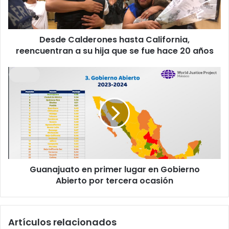
a
l
d
Desde Calderones hasta California,
e
reencuentran a su hija que se fue hace 20 años
r
o
n
G
e
u
s
a
h
n
a
a
s
j
t
u
a
a
C
t
a
Guanajuato en primer lugar en Gobierno
o
l
Abierto por tercera ocasión
e
i
n
f
p
o
r
Artículos relacionados
r
i