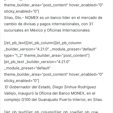
theme_builder_area=”post_content” hover_enabled=”0″
sticky_enabled=”0″]
Silao, Gto.- NOMEX es un banco líder en el mercado de
cambio de divisas y pagos internacionales, con 31
sucursales en México y Oficinas Internacionales
[/et_pb_text][/et_pb_column][et_pb_column
_builder_version=”4.21.0″ _module_preset=”default”
type=”1_2″ theme_builder_area=”post_content”]
[et_pb_text _builder_version=”4.21.0″
_module_preset=”default”
theme_builder_area=”post_content” hover_enabled=”0″
sticky_enabled=”0″]
El
Gobernador del Estado, Diego Sinhue Rodríguez
Vallejo
, inauguró la Oficina del Banco MONEX, en el
complejo G100 del Guanajuato Puerto Interior, en Silao.
[/et_pb_text][/et_pb_column][/et_pb_row][et_pb_row