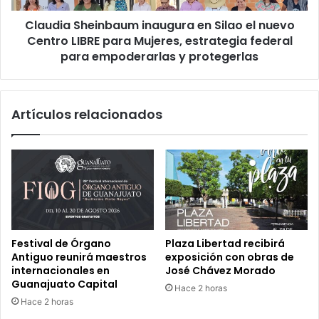
LIBRE
Claudia Sheinbaum inaugura en Silao el nuevo
para
Mujeres,
Centro LIBRE para Mujeres, estrategia federal
estrategia
para empoderarlas y protegerlas
federal
para
empoderarlas
Artículos relacionados
y
protegerlas
Festival de Órgano
Plaza Libertad recibirá
Antiguo reunirá maestros
exposición con obras de
internacionales en
José Chávez Morado
Guanajuato Capital
Hace 2 horas
Hace 2 horas