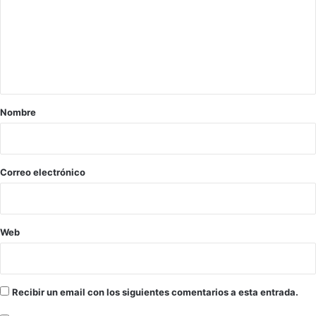
m
e
n
t
a
r
Nombre
i
o
*
Correo electrónico
Web
Recibir un email con los siguientes comentarios a esta entrada.