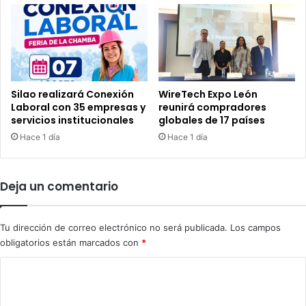
Silao realizará Conexión
WireTech Expo León
Laboral con 35 empresas y
reunirá compradores
servicios institucionales
globales de 17 países
Hace 1 día
Hace 1 día
Deja un comentario
Tu dirección de correo electrónico no será publicada.
Los campos
obligatorios están marcados con
*
C
o