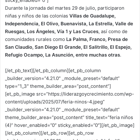
sticky_enabled=”0″]
Durante la jornada del martes 29 de julio, participaron
niñas y niños de las colonias
Villas de Guadalupe,
Independencia, El Olivo, Buenavista, La Estrella, Valle de
Ruesgas, Los Ángeles, Vía 1 y Las Cruces
, así como de
comunidades rurales como
La Palma, Franco, Presa de
San Claudio, San Diego El Grande, El Salitrillo, El Espejo,
Refugio Ocampo, La Asunción, entre muchas otras
.
[/et_pb_text][/et_pb_column][et_pb_column
_builder_version=”4.21.0″ _module_preset=”default”
type=”1_3″ theme_builder_area=”post_content”]
[et_pb_image src=”https://liderazgoycrecimiento.com/wp-
content/uploads/2025/07/feria-ninos-4.jpeg”
_builder_version=”4.21.0″ _module_preset=”default”
theme_builder_area=”post_content” title_text=”feria niños
(4)” hover_enabled=”0″ sticky_enabled=”0″][/et_pb_image]
[/et_pb_column][/et_pb_row][et_pb_row