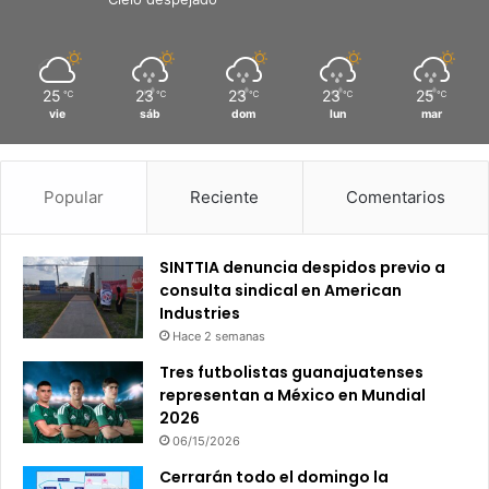
25
23
23
23
25
℃
℃
℃
℃
℃
vie
sáb
dom
lun
mar
Popular
Reciente
Comentarios
SINTTIA denuncia despidos previo a
consulta sindical en American
Industries
Hace 2 semanas
Tres futbolistas guanajuatenses
representan a México en Mundial
2026
06/15/2026
Cerrarán todo el domingo la