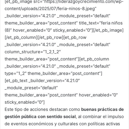
[et_pb_image src=”https://liderazgoycrecimiento.com/wp-
content/uploads/2025/07/feria-ninos-8.jpeg”
_builder_version=”4.21.0″ _module_preset=”default”
theme_builder_area=”post_content” title_text=”feria niños
(8)” hover_enabled=”0″ sticky_enabled=”0″][/et_pb_image]
[/et_pb_column][/et_pb_row][et_pb_row
_builder_version=”4.21.0″ _module_preset=”default”
column_structure=”1_2,1_2″
theme_builder_area=”post_content”][et_pb_column
_builder_version=”4.21.0″ _module_preset=”default”
type=”1_2″ theme_builder_area=”post_content”]
[et_pb_text _builder_version=”4.21.0″
_module_preset=”default”
theme_builder_area=”post_content” hover_enabled=”0″
sticky_enabled=”0″]
Este tipo de acciones destacan como
buenas prácticas de
gestión pública con sentido social
, al combinar el impulso
de eventos económicos y culturales con políticas activas