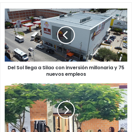
Del
Sol
llega
a
Silao
con
inversión
millonaria
y
Del Sol llega a Silao con inversión millonaria y 75
75
nuevos
nuevos empleos
empleos
Claudia
Sheinbaum
inaugura
en
Silao
el
nuevo
Centro