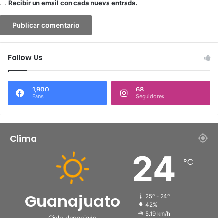
Recibir un email con cada nueva entrada.
Follow Us
1,900
68
Fans
Seguidores
Clima
24
℃
Guanajuato
25º - 24º
42%
5.19 km/h
Cielo despejado