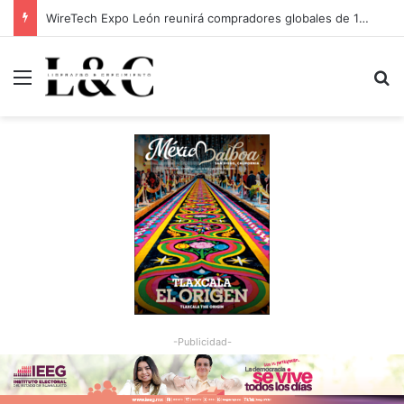
WireTech Expo León reunirá compradores globales de 17 países
Menu
Bu
-Publicidad-