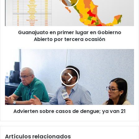
j
u
a
t
Guanajuato en primer lugar en Gobierno
o
Abierto por tercera ocasión
e
n
p
A
r
d
i
v
m
i
e
e
r
r
l
t
u
e
g
n
a
Advierten sobre casos de dengue; ya van 21
s
r
o
e
b
n
r
Artículos relacionados
G
e