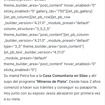
theme_builder_area=”post_content” hover_enabled=”0″
sticky_enabled=”0″ gallery_ids=”750″][/et_pb_gallery]
[/et_pb_column][/et_pb_row][et_pb_row
_builder_version=”4.21.0″ _module_preset=”default”
column_structure=”3_5,2_5″
theme_builder_area=”post_content”][et_pb_column
_builder_version=”4.21.0″ _module_preset=”default”
type=”3_5″ theme_builder_area=”post_content”]
[et_pb_text _builder_version=”4.21.0″
_module_preset=”default”
theme_builder_area=”post_content” hover_enabled=”0″
sticky_enabled=”0″]
Su mamá Petra fue a la
Casa Comunitaria en Silao
y ahí
supo del programa
“Mineros de Plata”.
Desde hace 2 años
comenzó a hacer sus trámites y conseguir su pasaporte.
Hoy junto con su esposo Jesús abrazaron por primera vez
a su nieta.