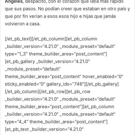
Angeles
, despacito, con el corazón que latía más rápido
que sus pasos. No podían creer que estaban en otro país y
que por fin verían a esos esos hijo e hijas que jamás
volvieron a casa.
[/et_pb_text][/et_pb_column][et_pb_column
_builder_version=”4.21.0″ _module_preset=”default”
type=”1_3″ theme_builder_area=”post_content”]
[et_pb_gallery _builder_version=”4.21.0″
_module_preset=”default”
theme_builder_area=”post_content” hover_enabled=”0″
sticky_enabled=”0″ gallery_ids=”746″][/et_pb_gallery]
[/et_pb_column][/et_pb_row][et_pb_row
_builder_version=”4.21.0″ _module_preset=”default”
theme_builder_area=”post_content”][et_pb_column
_builder_version=”4.21.0″ _module_preset=”default”
type=”4_4″ theme_builder_area=”post_content”]
[et_pb_text _builder_version=”4.21.0″