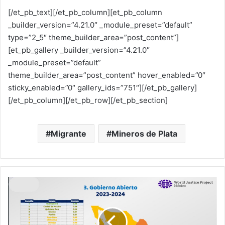
[/et_pb_text][/et_pb_column][et_pb_column
_builder_version=”4.21.0″ _module_preset=”default”
type=”2_5″ theme_builder_area=”post_content”]
[et_pb_gallery _builder_version=”4.21.0″
_module_preset=”default”
theme_builder_area=”post_content” hover_enabled=”0″
sticky_enabled=”0″ gallery_ids=”751″][/et_pb_gallery]
[/et_pb_column][/et_pb_row][/et_pb_section]
Migrante
Mineros de Plata
G
u
a
n
a