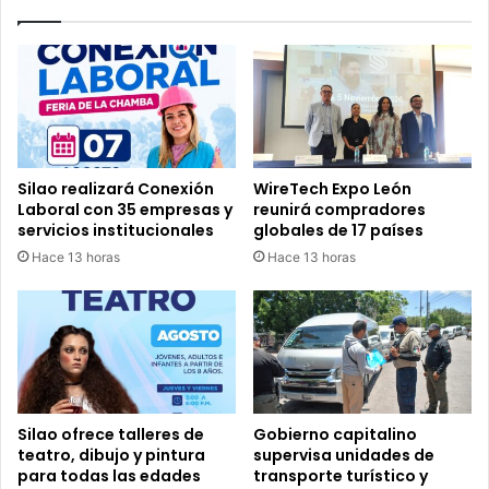
o
c
b
a
i
s
e
o
r
s
n
d
o
e
A
d
Silao realizará Conexión
WireTech Expo León
b
e
Laboral con 35 empresas y
reunirá compradores
i
n
servicios institucionales
globales de 17 países
e
g
Hace 13 horas
Hace 13 horas
r
u
t
e
o
;
p
y
o
a
r
v
t
a
e
n
Silao ofrece talleres de
Gobierno capitalino
r
2
teatro, dibujo y pintura
supervisa unidades de
c
para todas las edades
transporte turístico y
1