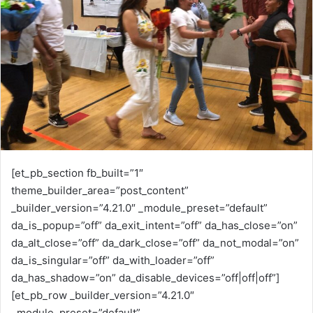
m
a
i
l
[et_pb_section fb_built=”1″
theme_builder_area=”post_content”
_builder_version=”4.21.0″ _module_preset=”default”
da_is_popup=”off” da_exit_intent=”off” da_has_close=”on”
da_alt_close=”off” da_dark_close=”off” da_not_modal=”on”
da_is_singular=”off” da_with_loader=”off”
da_has_shadow=”on” da_disable_devices=”off|off|off”]
[et_pb_row _builder_version=”4.21.0″
_module_preset=”default”