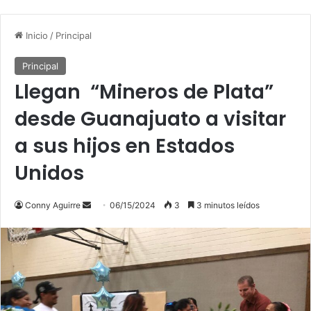
Inicio
/
Principal
Principal
Llegan “Mineros de Plata”
desde Guanajuato a visitar
a sus hijos en Estados
Unidos
Conny Aguirre
S
06/15/2024
3
3 minutos leídos
e
n
d
a
n
e