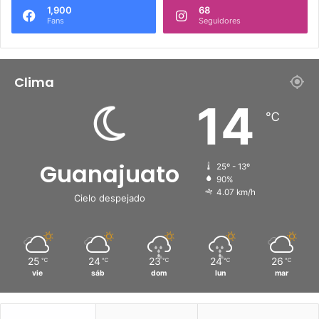
1,900
68
Fans
Seguidores
Clima
14
℃
Guanajuato
25º - 13º
90%
4.07 km/h
Cielo despejado
25
24
23
24
26
℃
℃
℃
℃
℃
vie
sáb
dom
lun
mar