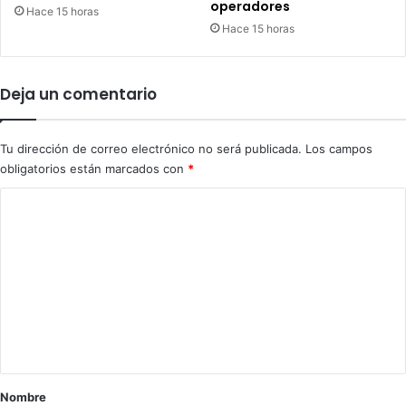
operadores
e
Hace 15 horas
r
Hace 15 horas
a
o
c
Deja un comentario
a
s
i
Tu dirección de correo electrónico no será publicada.
Los campos
ó
obligatorios están marcados con
*
n
C
o
m
e
n
t
a
r
Nombre