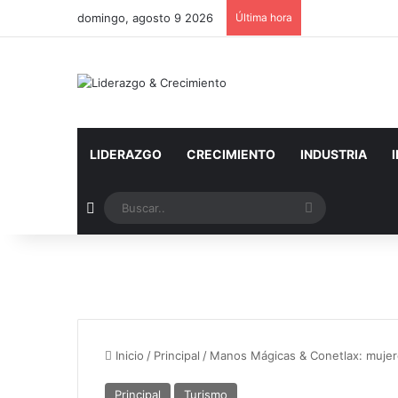
domingo, agosto 9 2026
Última hora
LIDERAZGO
CRECIMIENTO
INDUSTRIA
Artículo aleatorio
Buscar..
Inicio
/
Principal
/
Manos Mágicas & Conetlax: mujere
Principal
Turismo