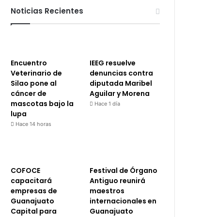
Noticias Recientes
Encuentro
IEEG resuelve
Veterinario de
denuncias contra
Silao pone al
diputada Maribel
cáncer de
Aguilar y Morena
mascotas bajo la
Hace 1 día
lupa
Hace 14 horas
COFOCE
Festival de Órgano
capacitará
Antiguo reunirá
empresas de
maestros
Guanajuato
internacionales en
Capital para
Guanajuato