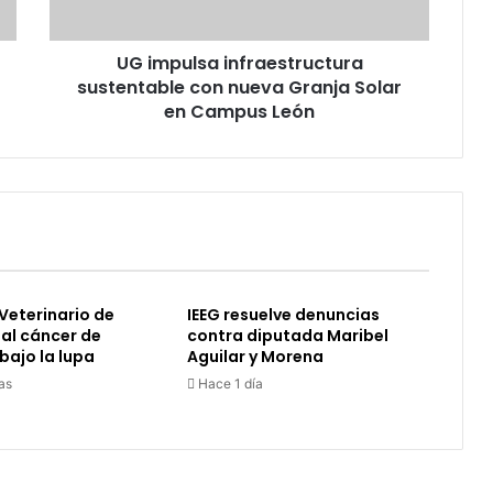
Solar
en
UG impulsa infraestructura
Campus
León
sustentable con nueva Granja Solar
en Campus León
Veterinario de
IEEG resuelve denuncias
 al cáncer de
contra diputada Maribel
ajo la lupa
Aguilar y Morena
as
Hace 1 día