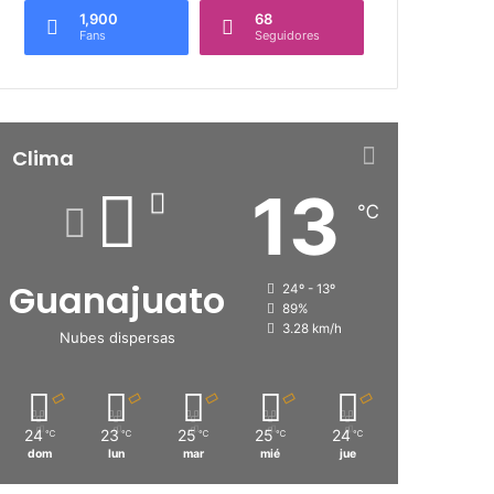
1,900
68
Fans
Seguidores
Clima
13
℃
Guanajuato
24º - 13º
89%
3.28 km/h
Nubes dispersas
24
23
25
25
24
℃
℃
℃
℃
℃
dom
lun
mar
mié
jue