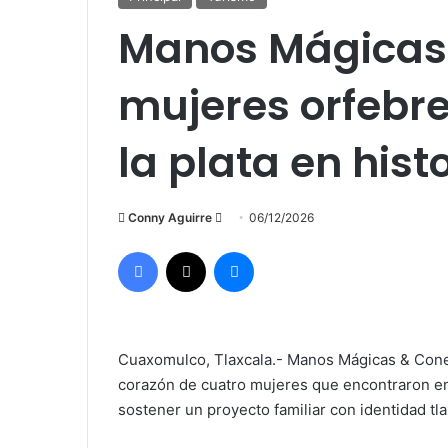
Manos Mágicas 
mujeres orfebre
la plata en hist
Send
Conny Aguirre
06/12/2026
an
Facebook
X
Messenger
email
Cuaxomulco, Tlaxcala.- Manos Mágicas & Conet
corazón de cuatro mujeres que encontraron en 
sostener un proyecto familiar con identidad tla