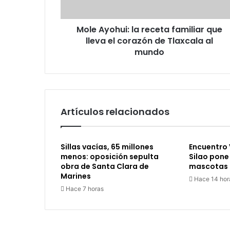
el
corazón
Mole Ayohui: la receta familiar que
de
Tlaxcala
lleva el corazón de Tlaxcala al
al
mundo
mundo
Artículos relacionados
Sillas vacías, 65 millones
Encuentro 
menos: oposición sepulta
Silao pone
obra de Santa Clara de
mascotas b
Marines
Hace 14 hor
Hace 7 horas