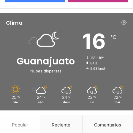
Clima
16
℃
Guanajuato
16º - 16º
84%
5.63 km/h
Nubes dispersas
25
24
24
23
22
℃
℃
℃
℃
℃
vie
sáb
dom
lun
mar
Popular
Reciente
Comentarios