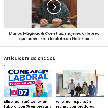
Conetlax:
mujeres
orfebres
que
convierten
la
Manos Mágicas & Conetlax: mujeres orfebres
plata
en
que convierten la plata en historias
historias
Artículos relacionados
Silao realizará Conexión
WireTech Expo León
Laboral con 35 empresas y
reunirá compradores