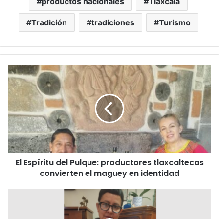
productos nacionales
Tlaxcala
Tradición
tradiciones
Turismo
El
Espíritu
del
Pulque:
productores
tlaxcaltecas
convierten
el
maguey
El Espíritu del Pulque: productores tlaxcaltecas
en
identidad
convierten el maguey en identidad
Manos
Mágicas
&