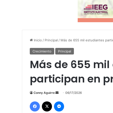
Inicio
/
Principal
/
Más de 655 mil estudiantes part
Crecimiento
Principal
Más de 655 mil
participan en 
Send
Conny Aguirre
06/17/2026
an
Facebook
X
Messenger
email