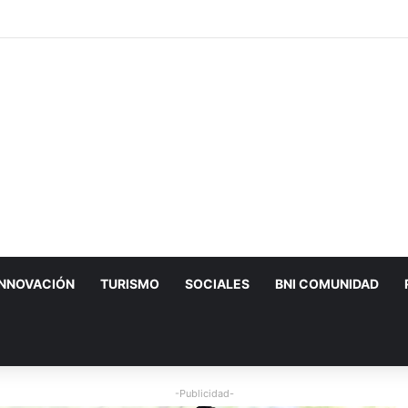
ario de Silao pone al cáncer de mascotas bajo la lupa
INNOVACIÓN
TURISMO
SOCIALES
BNI COMUNIDAD
-Publicidad-