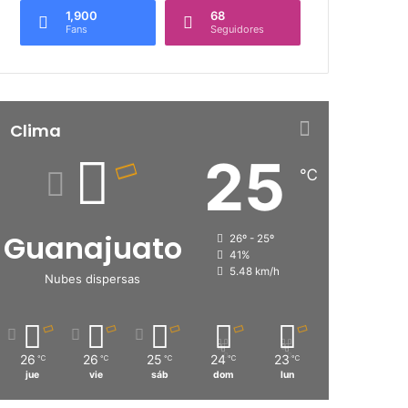
1,900
68
Fans
Seguidores
Clima
25
℃
Guanajuato
26º - 25º
41%
5.48 km/h
Nubes dispersas
26
26
25
24
23
℃
℃
℃
℃
℃
jue
vie
sáb
dom
lun