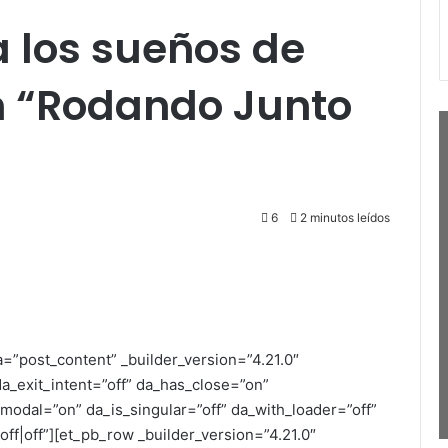
a los sueños de
n “Rodando Junto
6
2 minutos leídos
a=”post_content” _builder_version=”4.21.0″
a_exit_intent=”off” da_has_close=”on”
_modal=”on” da_is_singular=”off” da_with_loader=”off”
ff|off”][et_pb_row _builder_version=”4.21.0″