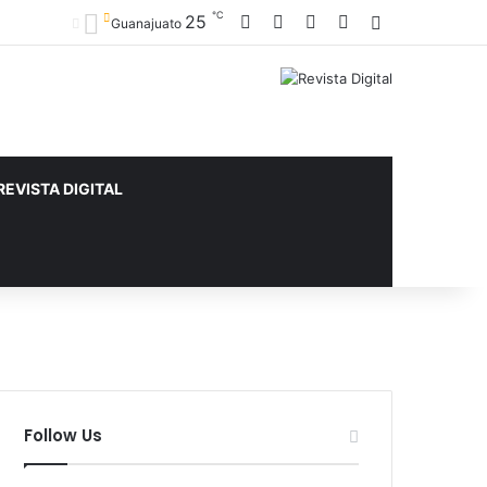
℃
Facebook
X
YouTube
Instagram
25
Sidebar
Guanajuato
REVISTA DIGITAL
Follow Us