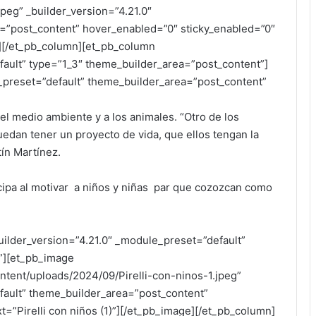
peg” _builder_version=”4.21.0″
=”post_content” hover_enabled=”0″ sticky_enabled=”0″
ge][/et_pb_column][et_pb_column
fault” type=”1_3″ theme_builder_area=”post_content”]
e_preset=”default” theme_builder_area=”post_content”
l medio ambiente y a los animales. “Otro de los
uedan tener un proyecto de vida, que ellos tengan la
ín Martínez.
cipa al motivar a niños y niñas par que cozozcan como
uilder_version=”4.21.0″ _module_preset=”default”
”][et_pb_image
ntent/uploads/2024/09/Pirelli-con-ninos-1.jpeg”
fault” theme_builder_area=”post_content”
t=”Pirelli con niños (1)”][/et_pb_image][/et_pb_column]