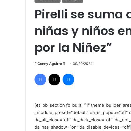
Pirelli se suma 
niñas y niños e
por la Niñez”
Send
Conny Aguirre
09/20/2024
an
Facebook
X
Messenger
email
[et_pb_section fb_built=”1″ theme_builder_are
_module_preset=”default” da_is_popup=”off” d
da_alt_close=”off” da_dark_close=”off” da_not
da_has_shadow=”on” da_disable_devices=”off|o