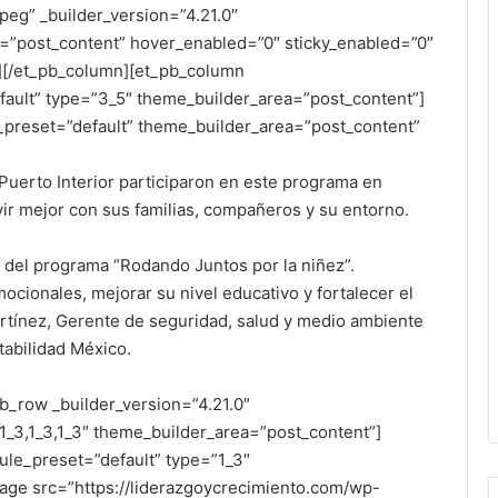
peg” _builder_version=”4.21.0″
=”post_content” hover_enabled=”0″ sticky_enabled=”0″
ge][/et_pb_column][et_pb_column
fault” type=”3_5″ theme_builder_area=”post_content”]
e_preset=”default” theme_builder_area=”post_content”
uerto Interior participaron en este programa en
vir mejor con sus familias, compañeros y su entorno.
vés del programa “Rodando Juntos por la niñez”.
ocionales, mejorar su nivel educativo y fortalecer el
artínez, Gerente de seguridad, salud y medio ambiente
tabilidad México.
b_row _builder_version=”4.21.0″
_3,1_3,1_3″ theme_builder_area=”post_content”]
ule_preset=”default” type=”1_3″
age src=”https://liderazgoycrecimiento.com/wp-