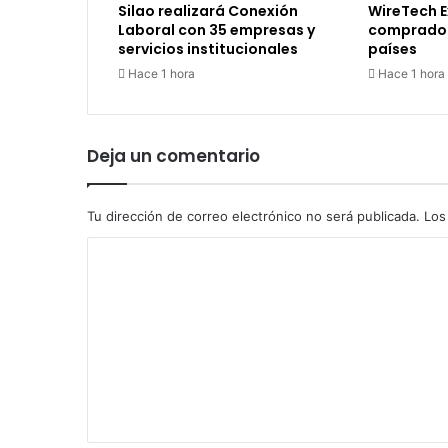
Silao realizará Conexión
WireTech E
Laboral con 35 empresas y
comprador
servicios institucionales
países
Hace 1 hora
Hace 1 hora
Deja un comentario
Tu dirección de correo electrónico no será publicada.
Los
C
o
m
e
n
t
a