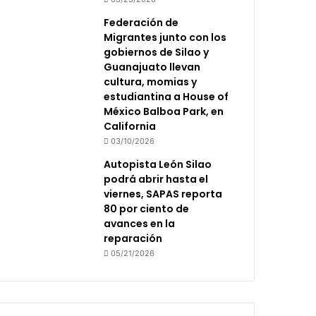
Federación de
Migrantes junto con los
gobiernos de Silao y
Guanajuato llevan
cultura, momias y
estudiantina a House of
México Balboa Park, en
California
03/10/2026
Autopista León Silao
podrá abrir hasta el
viernes, SAPAS reporta
80 por ciento de
avances en la
reparación
05/21/2026