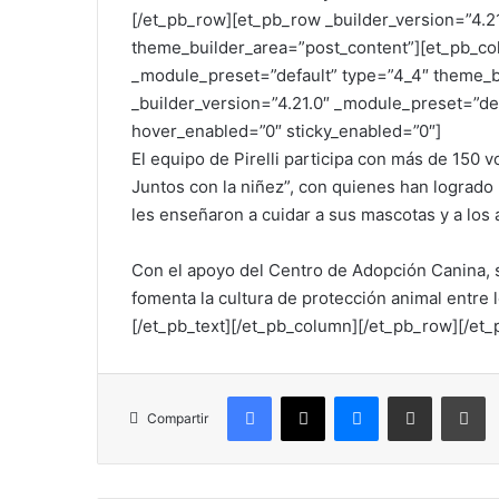
[/et_pb_row][et_pb_row _builder_version=”4.2
theme_builder_area=”post_content”][et_pb_col
_module_preset=”default” type=”4_4″ theme_b
_builder_version=”4.21.0″ _module_preset=”de
hover_enabled=”0″ sticky_enabled=”0″]
El equipo de Pirelli participa con más de 150 
Juntos con la niñez”, con quienes han logrado
les enseñaron a cuidar a sus mascotas y a lo
Con el apoyo del Centro de Adopción Canina, s
fomenta la cultura de protección animal entre l
[/et_pb_text][/et_pb_column][/et_pb_row][/et_
Facebook
X
Messenger
Compartir por correo electr
Im
Compartir