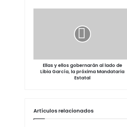
Ellas
y
ellos
gobernarán
al
lado
de
Libia
García,
Ellas y ellos gobernarán al lado de
la
próxima
Libia García, la próxima Mandataria
Mandataria
Estatal
Estatal
Artículos relacionados