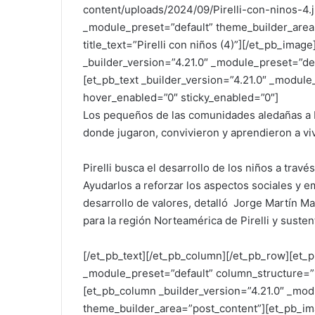
content/uploads/2024/09/Pirelli-con-ninos-4.j
_module_preset=”default” theme_builder_area
title_text=”Pirelli con niños (4)”][/et_pb_ima
_builder_version=”4.21.0″ _module_preset=”de
[et_pb_text _builder_version=”4.21.0″ _modul
hover_enabled=”0″ sticky_enabled=”0″]
Los pequeños de las comunidades aledañas a P
donde jugaron, convivieron y aprendieron a vi
Pirelli busca el desarrollo de los niños a tra
Ayudarlos a reforzar los aspectos sociales y em
desarrollo de valores, detalló Jorge Martín M
para la región Norteamérica de Pirelli y susten
[/et_pb_text][/et_pb_column][/et_pb_row][et_p
_module_preset=”default” column_structure=”1
[et_pb_column _builder_version=”4.21.0″ _mod
theme_builder_area=”post_content”][et_pb_im