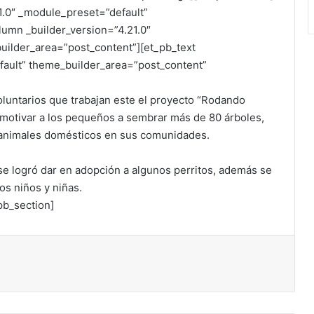
1.0″ _module_preset=”default”
umn _builder_version=”4.21.0″
uilder_area=”post_content”][et_pb_text
fault” theme_builder_area=”post_content”
voluntarios que trabajan este el proyecto “Rodando
 motivar a los pequeños a sembrar más de 80 árboles,
s animales domésticos en sus comunidades.
e logró dar en adopción a algunos perritos, además se
os niños y niñas.
pb_section]
ónico
primir