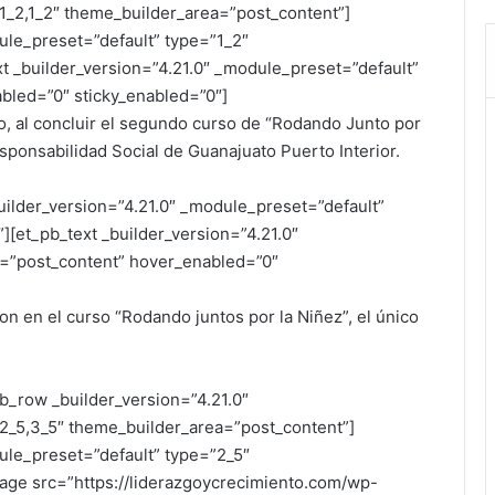
1_2,1_2″ theme_builder_area=”post_content”]
ule_preset=”default” type=”1_2″
t _builder_version=”4.21.0″ _module_preset=”default”
bled=”0″ sticky_enabled=”0″]
do, al concluir el segundo curso de “Rodando Junto por
esponsabilidad Social de Guanajuato Puerto Interior.
uilder_version=”4.21.0″ _module_preset=”default”
[et_pb_text _builder_version=”4.21.0″
=”post_content” hover_enabled=”0″
 en el curso “Rodando juntos por la Niñez”, el único
b_row _builder_version=”4.21.0″
2_5,3_5″ theme_builder_area=”post_content”]
ule_preset=”default” type=”2_5″
age src=”https://liderazgoycrecimiento.com/wp-