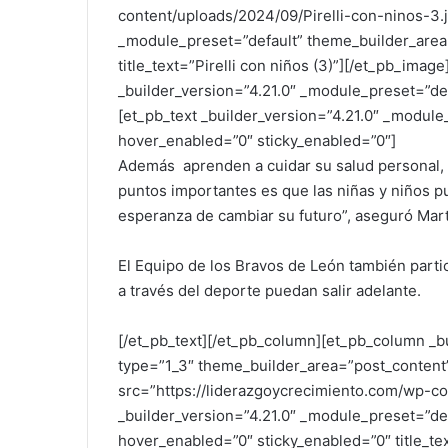
content/uploads/2024/09/Pirelli-con-ninos-3.j
_module_preset=”default” theme_builder_area
title_text=”Pirelli con niños (3)”][/et_pb_ima
_builder_version=”4.21.0″ _module_preset=”de
[et_pb_text _builder_version=”4.21.0″ _modul
hover_enabled=”0″ sticky_enabled=”0″]
Además aprenden a cuidar su salud personal, e
puntos importantes es que las niñas y niños p
esperanza de cambiar su futuro”, aseguró Mart
El Equipo de los Bravos de León también parti
a través del deporte puedan salir adelante.
[/et_pb_text][/et_pb_column][et_pb_column _b
type=”1_3″ theme_builder_area=”post_content
src=”https://liderazgoycrecimiento.com/wp-co
_builder_version=”4.21.0″ _module_preset=”de
hover_enabled=”0″ sticky_enabled=”0″ title_tex