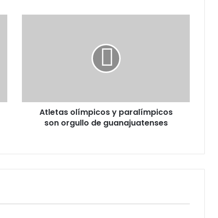
Atletas
olímpicos
y
paralímpicos
son
orgullo
de
guanajuatenses
Atletas olímpicos y paralímpicos
son orgullo de guanajuatenses