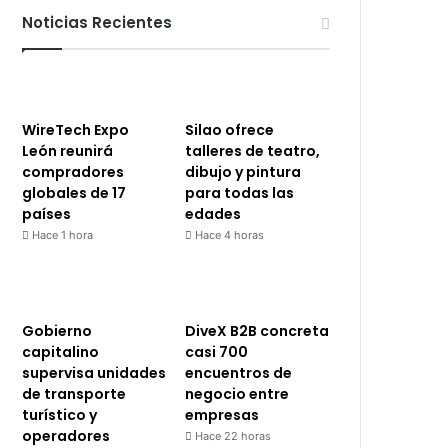
Noticias Recientes
WireTech Expo
Silao ofrece
León reunirá
talleres de teatro,
compradores
dibujo y pintura
globales de 17
para todas las
países
edades
Hace 1 hora
Hace 4 horas
Gobierno
DiveX B2B concreta
capitalino
casi 700
supervisa unidades
encuentros de
de transporte
negocio entre
turístico y
empresas
operadores
Hace 22 horas